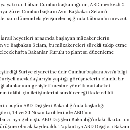
Gerçekleşti
asaya yatırdı. Lüban Cumhurbaşkanlığının, ABD merkezli X
için
aya göre, Cumhurbaşkanı Avn, Başbakan Selam’ı
ede, son dönemdeki gelişmeler ışığında Lübnan’ın mevcut
 İsrail heyetleri arasında başlayan müzakerelerin
n ve Başbakan Selam, bu müzakereleri sürekli takip etme
 gelecek hafta Bakanlar Kurulu toplantısı düzenleme
ştirdiği Suriye ziyaretine dair Cumhurbaşkanı Avn’a bilgi
 Suriyeli mevkidaşlarıyla yaptığı görüşmelerin olumlu bir
liği alanlarının genişletilmesine yönelik mutabakat
ın takibi için iletişimlerini sürdüreceği ifade edildi.
rin bugün ABD Dışişleri Bakanlığı’nda başladığı
ileri, 14 ve 23 Nisan tarihlerinde ABD’nin
r araya gelmişti. ABD Dışişleri Bakanlığı’ndaki ilk oturum
örüşme olarak kaydedildi. Toplantıya ABD Dışişleri Bakanı