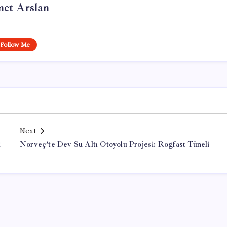
et Arslan
Follow Me
Next
i
Norveç’te Dev Su Altı Otoyolu Projesi: Rogfast Tüneli