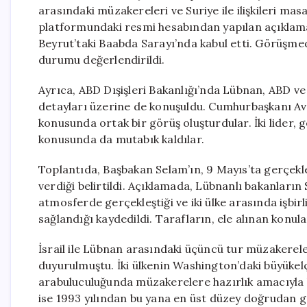
arasındaki müzakereleri ve Suriye ile ilişkileri m
platformundaki resmi hesabından yapılan açıklam
Beyrut’taki Baabda Sarayı’nda kabul etti. Görüşm
durumu değerlendirildi.
Ayrıca, ABD Dışişleri Bakanlığı’nda Lübnan, ABD ve
detayları üzerine de konuşuldu. Cumhurbaşkanı Av
konusunda ortak bir görüş oluşturdular. İki lider,
konusunda da mutabık kaldılar.
Toplantıda, Başbakan Selam’ın, 9 Mayıs’ta gerçekle
verdiği belirtildi. Açıklamada, Lübnanlı bakanların
atmosferde gerçekleştiği ve iki ülke arasında işbir
sağlandığı kaydedildi. Tarafların, ele alınan konular
İsrail ile Lübnan arasındaki üçüncü tur müzakerele
duyurulmuştu. İki ülkenin Washington’daki büyükelç
arabuluculuğunda müzakerelere hazırlık amacıyla bi
ise 1993 yılından bu yana en üst düzey doğrudan g