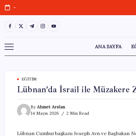
Skip
-
to
content
https://www.facebook.com/
https://twitter.com/
https://t.me/
https://www.instagram.com/
https://youtube.com/
ANA SAYFA
E
EĞITIM
Lübnan’da İsrail ile Müzakere Z
By
Ahmet Arslan
14 Mayıs 2026
2 Min Read
Lübnan Cumhurbaşkanı Joseph Avn ve Başbakan Nev