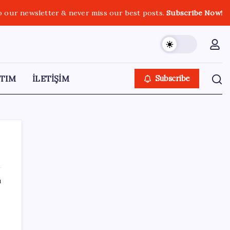
o our newsletter & never miss our best posts.
Subscribe Now!
TIM
İLETİŞİM
Subscribe
ı
SON YAZILAR
Otomobil satışlarında sert fren