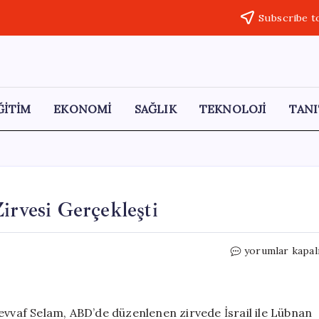
Subscribe t
ĞİTİM
EKONOMİ
SAĞLIK
TEKNOLOJİ
TANI
irvesi Gerçekleşti
Lübnan’da
yorumlar kapal
İsrail
ile
Müzakere
Zirvesi
vaf Selam, ABD’de düzenlenen zirvede İsrail ile Lübnan