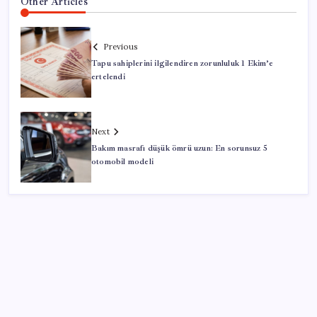
Other Articles
Previous
Tapu sahiplerini ilgilendiren zorunluluk 1 Ekim’e
ertelendi
Next
Bakım masrafı düşük ömrü uzun: En sorunsuz 5
otomobil modeli