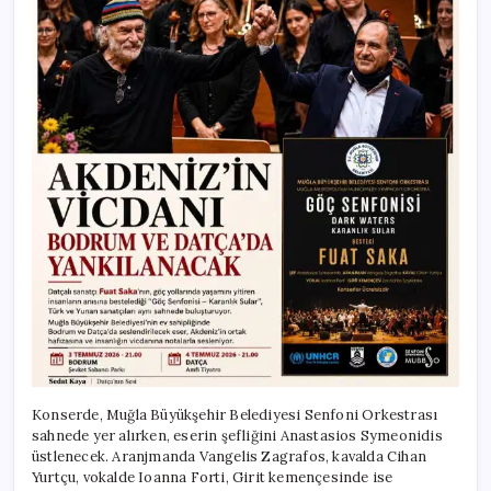
Konserde, Muğla Büyükşehir Belediyesi Senfoni Orkestrası
sahnede yer alırken, eserin şefliğini Anastasios Symeonidis
üstlenecek. Aranjmanda Vangelis Zagrafos, kavalda Cihan
Yurtçu, vokalde Ioanna Forti, Girit kemençesinde ise