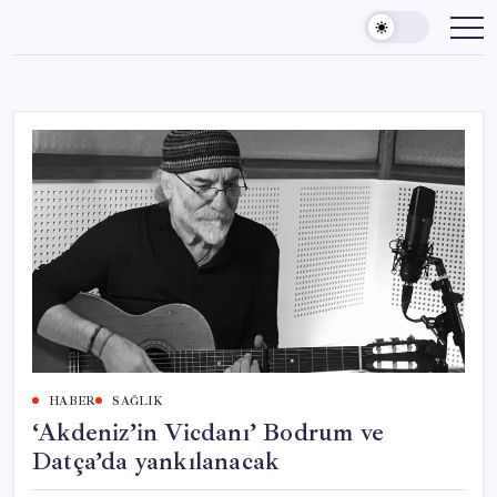
Skip
to
content
HABER
SAĞLIK
‘Akdeniz’in Vicdanı’ Bodrum ve
Datça’da yankılanacak