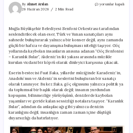
‘Akdeniz’in
By
Ahmet Arslan
yorumlar kapalı
Vicdanı’
26 Haziran 2026
2 Min Read
Bodrum
ve
Datça’da
Muğla Büyükşehir Belediyesi Senfoni Orkestrası tarafından
yankılanacak
seslendirilecek olan eser, Türk ve Yunan sanatçıları aynı
için
sahnede buluşturarak yalnızca bir konser değil, aynı zamanda
güçlü bir hafıza ve dayanışma buluşması niteliği taşıyor. Göç
yollarında kaybolan insanların anısına adanan “Göç Senfonisi
– Karanlık Sular”, Akdeniz’in iki yakası arasında müzikle
kurulan vicdani bir köprü olarak dinleyici karşısına çıkacak.
Eserin bestecisi Fuat Saka, yıllardır müziğinde Karadeniz’in,
Anadolu’nun ve Akdeniz’in seslerini buluşturan bir sanatçı
olarak tanınıyor. Bu kez Saka, göç olgusunu yalnızca politik ya
da toplumsal bir başlık olarak değil; insanın yurdundan
kopuşunu, bilinmezliğe yürüyüşünü, denizlerde kaybolan
yaşamları ve geride kalan sessizliği notalara taşıyor. “Karanlık
Sular”, adından da anlaşılacağı gibi yalnızca denizin
karanlığını değil, insanlığın zaman zaman içine düştüğü
duyarsızlığı da hatırlatıyor.