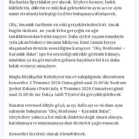
Zacharias Spyridakis yer alacak. Böylece konser, farklı
kültürlerin, dillerin ve müzikal geleneklerin aynı acı ve aynı
umut etrafında birleştiği özel bir buluşmaya dönüşecek.
Göç, insanlık tarihinin en eski gerçeklerinden biri. Ancak
bugün Akdeniz, ne yazık ki bu gerçeğin en ağır
tanıklıklarından birini taşıyor. Daha iyi bir yaşam umuduyla
yola çıkan binlerce insanın hikâyesi, kimi zaman kıyıya
ulaşamadan denizin sessizliğine karışıyor. “Göç Senfonisi –
Karanlık Sular”, işte bu sessizliği müzikle görünür kılmayı,
unutulan ya da görmezden gelinen hayatlara bir kez daha
kulak vermeyi amaçlıyor.
Muğla Büyükşehir Belediyesi’nin ev sahipliğinde düzenlenen
konserler, 3 Temmuz 2026 Cuma günü saat 21.00’de Bodrum
Şevket Sabancı Parkı’nda, 4 Temmuz 2026 Cumartesi günü
saat 21.00’de ise Datça Amfi Tiyatro’da gerçekleştirilecek.
Sanatın evrensel diliyle göçü, acıyı, hafızayı ve vicdanı aynı
sahnede buluşturan “Göç Senfonisi – Karanlık Sular”,
izleyicilere yalnızca bir müzik dinletisi değil; insan olmaya,
hatırlamaya ve unutmamaya dair derin bir çağrı sunacak.
Konserler ücretsiz olarak izlenebilecek.