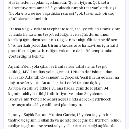
Hastaneden yapılan açıklamada, “Şu an iyiyim. Çok kötü
hissetmiyorum ama hâlâ yapılacak birçok test var” dedi. Eşi
Nicola Anstree ise yaşadıkları süreci “çok travmatik birkaç
gün” olarak tanımladı.
Fransa Sağlık Bakanı Stephanie Rist, tahliye edilen Fransız bir
yolcuda hantavirüs tespit edildiğini ve sağlık durumunun
kötüleştiğini duyurdu. ABD Sağlık Bakanlığı, ülkelerine dönen
17 Amerikalı yolcudan birinin Andes türü hantavirüs için hafif
pozitif çıktığını ve bir diğer yolcunun da hafif semptomlar
gösterdiğini belirtti.
Arjantin’den yola çıkan ve hantavirüs vakalarının tespit
edildiği MV Hondius yolcu gemisi, 1 Nisan’da Ushuaia’dan
ayrılarak Atlantik Okyanusu’nu geçerek Yeşil Burun Adaları’na
doğru sefer yaptı. Bu adalardaki enfekte olan üç kişi,
Avrupa’ya tahliye edildi. Şu ana kadar gemide toplam 94
kişinin tahliye edildiği bildiriliyor ve kalan 24 yolcunun
İspanya’nın Tenerife Adası açıklarında gerçekleştirilecek
operasyonla tahliye edilmesi planlanıyor.
İspanya Sağlık Bakanı Monica Garcia, 18 yolcu taşıyan bir
tahliye uçağının Hollanda’ya gönderileceğini belirtirken, ikinci
tahliye uçağının ise Avustralya’ya hareket edeceği açıklandı.