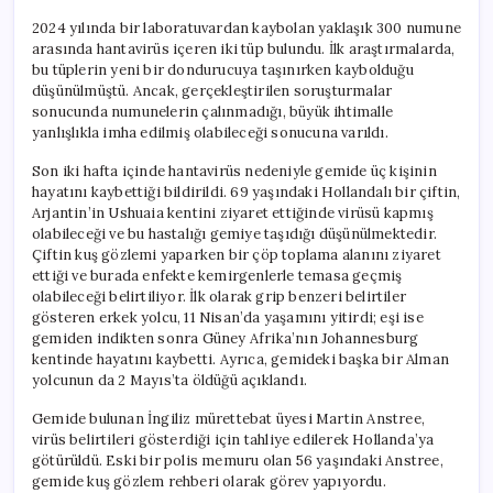
2024 yılında bir laboratuvardan kaybolan yaklaşık 300 numune
arasında hantavirüs içeren iki tüp bulundu. İlk araştırmalarda,
bu tüplerin yeni bir dondurucuya taşınırken kaybolduğu
düşünülmüştü. Ancak, gerçekleştirilen soruşturmalar
sonucunda numunelerin çalınmadığı, büyük ihtimalle
yanlışlıkla imha edilmiş olabileceği sonucuna varıldı.
Son iki hafta içinde hantavirüs nedeniyle gemide üç kişinin
hayatını kaybettiği bildirildi. 69 yaşındaki Hollandalı bir çiftin,
Arjantin’in Ushuaia kentini ziyaret ettiğinde virüsü kapmış
olabileceği ve bu hastalığı gemiye taşıdığı düşünülmektedir.
Çiftin kuş gözlemi yaparken bir çöp toplama alanını ziyaret
ettiği ve burada enfekte kemirgenlerle temasa geçmiş
olabileceği belirtiliyor. İlk olarak grip benzeri belirtiler
gösteren erkek yolcu, 11 Nisan’da yaşamını yitirdi; eşi ise
gemiden indikten sonra Güney Afrika’nın Johannesburg
kentinde hayatını kaybetti. Ayrıca, gemideki başka bir Alman
yolcunun da 2 Mayıs’ta öldüğü açıklandı.
Gemide bulunan İngiliz mürettebat üyesi Martin Anstree,
virüs belirtileri gösterdiği için tahliye edilerek Hollanda’ya
götürüldü. Eski bir polis memuru olan 56 yaşındaki Anstree,
gemide kuş gözlem rehberi olarak görev yapıyordu.