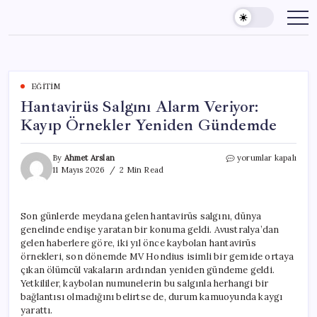
Skip
to
content
EĞITIM
Hantavirüs Salgını Alarm Veriyor:
Kayıp Örnekler Yeniden Gündemde
Hantavirüs
By
Ahmet Arslan
yorumlar kapalı
Salgını
11 Mayıs 2026
2 Min Read
Alarm
Veriyor:
Kayıp
Son günlerde meydana gelen hantavirüs salgını, dünya
Örnekler
genelinde endişe yaratan bir konuma geldi. Avustralya’dan
Yeniden
Gündemde
gelen haberlere göre, iki yıl önce kaybolan hantavirüs
için
örnekleri, son dönemde MV Hondius isimli bir gemide ortaya
çıkan ölümcül vakaların ardından yeniden gündeme geldi.
Yetkililer, kaybolan numunelerin bu salgınla herhangi bir
bağlantısı olmadığını belirtse de, durum kamuoyunda kaygı
yarattı.