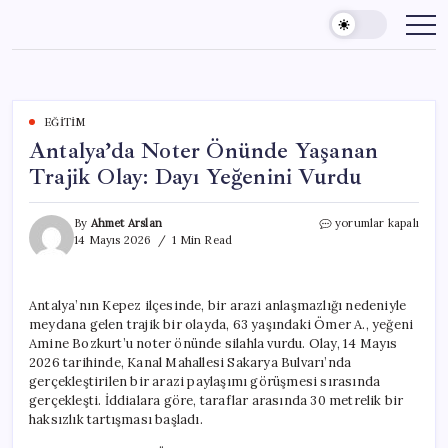
Skip
to
content
EĞITIM
Antalya’da Noter Önünde Yaşanan
Trajik Olay: Dayı Yeğenini Vurdu
Antalya’da
By
Ahmet Arslan
yorumlar kapalı
Noter
14 Mayıs 2026
1 Min Read
Önünde
Yaşanan
Trajik
Antalya’nın Kepez ilçesinde, bir arazi anlaşmazlığı nedeniyle
Olay:
meydana gelen trajik bir olayda, 63 yaşındaki Ömer A., yeğeni
Dayı
Yeğenini
Amine Bozkurt’u noter önünde silahla vurdu. Olay, 14 Mayıs
Vurdu
2026 tarihinde, Kanal Mahallesi Sakarya Bulvarı’nda
için
gerçekleştirilen bir arazi paylaşımı görüşmesi sırasında
gerçekleşti. İddialara göre, taraflar arasında 30 metrelik bir
haksızlık tartışması başladı.