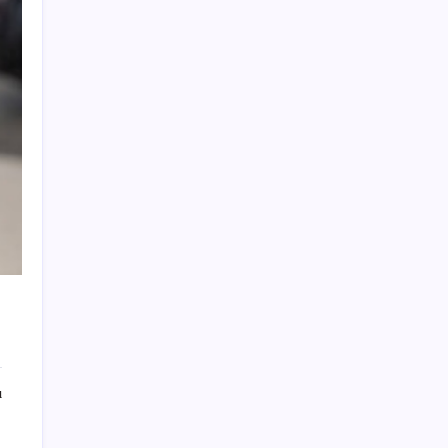
Otomobil satışlarında sert fren
YENİ Parti, Sinop’ta örgütlenme
çalışmalarını başlattı
Otomatik vitesli araçlardaki ‘B’ harfinin çok
önemli bir görevi var: Çoğu sürücü bilmiyor
Klasik Pokémon Oyunları PC’de Hayat
Buldu
Mehmet Uçum, Ertuğrul Özkök’ü hedef aldı,
‘seçim’ mesajı verdi: ‘Görünen o ki Meclis
karar alacaktır…’
Uluslararası forex dolandırıcılığı
operasyonu: 54 şüpheli adliyede
BAU Hub Invest Yatırım Programı
kapsamında 2 yılda 200 milyon Türk lirası
tutarında yatırım desteği
ı
Booking.com İçin Kritik Yasal Düzenleme
Hazırlığı Başladı