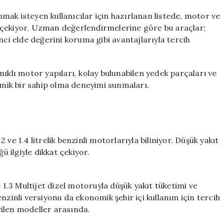
ömrü
uzun:
ak isteyen kullanıcılar için hazırlanan listede, motor ve
En
 çekiyor. Uzman değerlendirmelerine göre bu araçlar;
sorunsuz
nci elde değerini koruma gibi avantajlarıyla tercih
5
otomobil
modeli
nıklı motor yapıları, kolay bulunabilen yedek parçaları ve
için
nomik bir sahip olma deneyimi sunmaları.
.2 ve 1.4 litrelik benzinli motorlarıyla biliniyor. Düşük yakıt
ü ilgiyle dikkat çekiyor.
e 1.3 Multijet dizel motoruyla düşük yakıt tüketimi ve
nzinli versiyonu da ekonomik şehir içi kullanım için tercih
ilen modeller arasında.