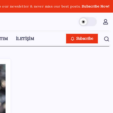
o our newsletter & never miss our best posts.
Subscribe Now!
TIM
İLETİŞİM
Subscribe
SON YAZILAR
Türk şirket, Abu Dabi ile Dubai arasındaki
seyahat süresini 30 dakikaya indiriyor