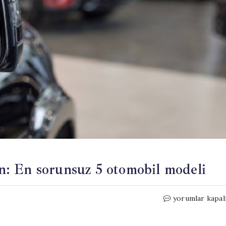
: En sorunsuz 5 otomobil modeli
Bakım
yorumlar kapal
masrafı
düşük