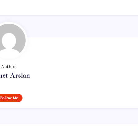
Author
et Arslan
Follow Me