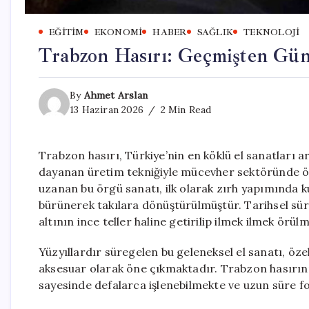
EĞITIM
EKONOMI
HABER
SAĞLIK
TEKNOLOJI
Trabzon Hasırı: Geçmişten Gün
By
Ahmet Arslan
13 Haziran 2026
2 Min Read
Trabzon hasırı, Türkiye’nin en köklü el sanatları 
dayanan üretim tekniğiyle mücevher sektöründe öne
uzanan bu örgü sanatı, ilk olarak zırh yapımında k
bürünerek takılara dönüştürülmüştür. Tarihsel sür
altının ince teller haline getirilip ilmek ilmek örü
Yüzyıllardır süregelen bu geleneksel el sanatı, öz
aksesuar olarak öne çıkmaktadır. Trabzon hasırını
sayesinde defalarca işlenebilmekte ve uzun süre 