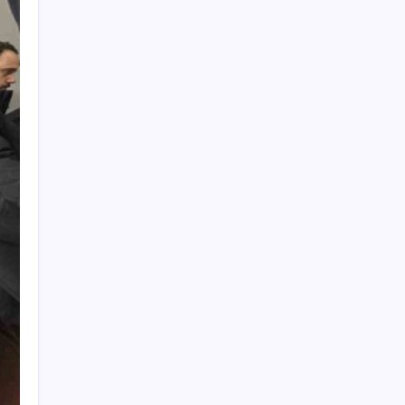
ASELSAN, Avrupa’nın En Büyük Hava
Savunma Tesisi Oğulbey’i Geliştiriyor
UBS Baş Yatırım Sorumlusu’ndan altın
tahmini: Fiyatlardaki düşüşler alım fırsatı
yaratıyor
iPhone 18 Pro Fiyatı Ne Kadar Artacak?
Salgın hızla yayıldı: 1,5 milyon koli yumurta
toplatıldı
BofA: Yatırımcı iyimserliği beş yılın en
yüksek seviyesinde
Togg Servis Noktası Sayısını Türkiye
Genelinde 58’e Çıkardı
Baş dönmesi şikayetiyle hastaneye gitti:
Literatüre geçti: Türkiye’de ilk
Bu otomobil tek depo yakıtla 1980 kilometre
gitti: Rekoru sağlayan şey ilk akla gelen
olmadı