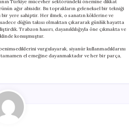
ırının Türkiye mücevher sektöründeki önemine dikkat
nün ağır abisidir. Bu toprakların geleneksel bir tekniği
ı bir yere sahiptir. Her ilmek, o sanatın köklerine ve
i sadece düğün takısı olmaktan çıkararak günlük hayatta
iştirdik. Trabzon hasırı, dayanıklılığıyla öne çıkmakta ve
eklinde konuşmuştur.
enimsediklerini vurgulayarak, siyanür kullanmadıklarını
mi tamamen el emeğine dayanmaktadır ve her bir parça,