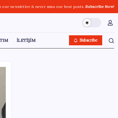
o our newsletter & never miss our best posts.
Subscribe Now!
TIM
İLETİŞİM
Subscribe
SON YAZILAR
İş Bankası’nda üst yönetim değişikliği