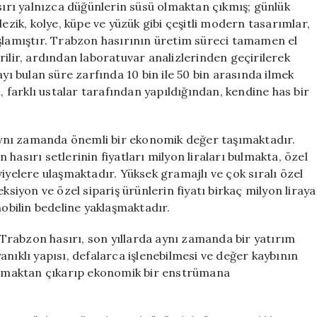
asırı yalnızca düğünlerin süsü olmaktan çıkmış; günlük
lezik, kolye, küpe ve yüzük gibi çeşitli modern tasarımlar,
aşlamıştır. Trabzon hasırının üretim süreci tamamen el
rilir, ardından laboratuvar analizlerinden geçirilerek
ayı bulan süre zarfında 10 bin ile 50 bin arasında ilmek
, farklı ustalar tarafından yapıldığından, kendine has bir
, aynı zamanda önemli bir ekonomik değer taşımaktadır.
hasırı setlerinin fiyatları milyon liraları bulmakta, özel
iyelere ulaşmaktadır. Yüksek gramajlı ve çok sıralı özel
ksiyon ve özel sipariş ürünlerin fiyatı birkaç milyon liraya
mobilin bedeline yaklaşmaktadır.
Trabzon hasırı, son yıllarda aynı zamanda bir yatırım
nıklı yapısı, defalarca işlenebilmesi ve değer kaybının
 olmaktan çıkarıp ekonomik bir enstrümana