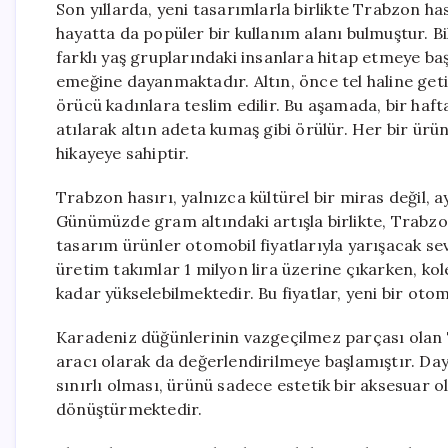
Son yıllarda, yeni tasarımlarla birlikte Trabzon h
hayatta da popüler bir kullanım alanı bulmuştur. Bi
farklı yaş gruplarındaki insanlara hitap etmeye b
emeğine dayanmaktadır. Altın, önce tel haline geti
örücü kadınlara teslim edilir. Bu aşamada, bir haft
atılarak altın adeta kumaş gibi örülür. Her bir ürün
hikayeye sahiptir.
Trabzon hasırı, yalnızca kültürel bir miras değil
Günümüzde gram altındaki artışla birlikte, Trabzon 
tasarım ürünler otomobil fiyatlarıyla yarışacak sev
üretim takımlar 1 milyon lira üzerine çıkarken, kole
kadar yükselebilmektedir. Bu fiyatlar, yeni bir oto
Karadeniz düğünlerinin vazgeçilmez parçası olan 
aracı olarak da değerlendirilmeye başlamıştır. Daya
sınırlı olması, ürünü sadece estetik bir aksesuar
dönüştürmektedir.