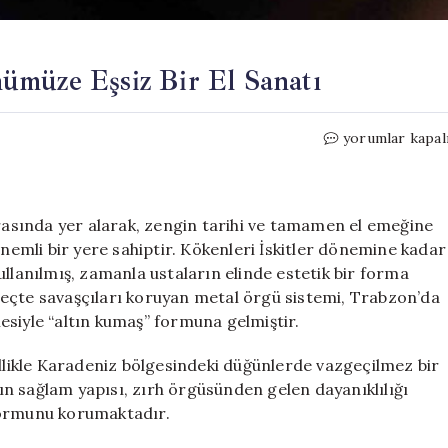
ümüze Eşsiz Bir El Sanatı
Trabzon
yorumlar kapal
Hasırı:
Geçmişten
Günümüze
Eşsiz
arasında yer alarak, zengin tarihi ve tamamen el emeğine
Bir
mli bir yere sahiptir. Kökenleri İskitler dönemine kadar
El
ullanılmış, zamanla ustaların elinde estetik bir forma
Sanatı
eçte savaşçıları koruyan metal örgü sistemi, Trabzon’da
için
lmesiyle “altın kumaş” formuna gelmiştir.
ellikle Karadeniz bölgesindeki düğünlerde vazgeçilmez bir
n sağlam yapısı, zırh örgüsünden gelen dayanıklılığı
formunu korumaktadır.