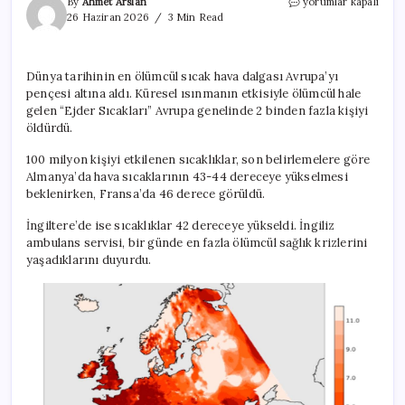
Avrupa
By
Ahmet Arslan
yorumlar kapalı
ölümcül
26 Haziran 2026
3 Min Read
eşikte:
Ejderha
sıcakları
Dünya tarihinin en ölümcül sıcak hava dalgası Avrupa’yı
50
pençesi altına aldı. Küresel ısınmanın etkisiyle ölümcül hale
dereceyi
zorluyor
gelen “Ejder Sıcakları” Avrupa genelinde 2 binden fazla kişiyi
için
öldürdü.
100 milyon kişiyi etkilenen sıcaklıklar, son belirlemelere göre
Almanya’da hava sıcaklarının 43-44 dereceye yükselmesi
beklenirken, Fransa’da 46 derece görüldü.
İngiltere’de ise sıcaklıklar 42 dereceye yükseldi. İngiliz
ambulans servisi, bir günde en fazla ölümcül sağlık krizlerini
yaşadıklarını duyurdu.