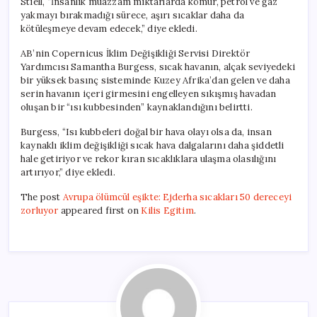
Stiell, “İnsanlık muazzam miktarlarda kömür, petrol ve gaz
yakmayı bırakmadığı sürece, aşırı sıcaklar daha da
kötüleşmeye devam edecek,” diye ekledi.
AB’nin Copernicus İklim Değişikliği Servisi Direktör
Yardımcısı Samantha Burgess, sıcak havanın, alçak seviyedeki
bir yüksek basınç sisteminde Kuzey Afrika’dan gelen ve daha
serin havanın içeri girmesini engelleyen sıkışmış havadan
oluşan bir “ısı kubbesinden” kaynaklandığını belirtti.
Burgess, “Isı kubbeleri doğal bir hava olayı olsa da, insan
kaynaklı iklim değişikliği sıcak hava dalgalarını daha şiddetli
hale getiriyor ve rekor kıran sıcaklıklara ulaşma olasılığını
artırıyor,” diye ekledi.
The post
Avrupa ölümcül eşikte: Ejderha sıcakları 50 dereceyi
zorluyor
appeared first on
Kilis Egitim
.