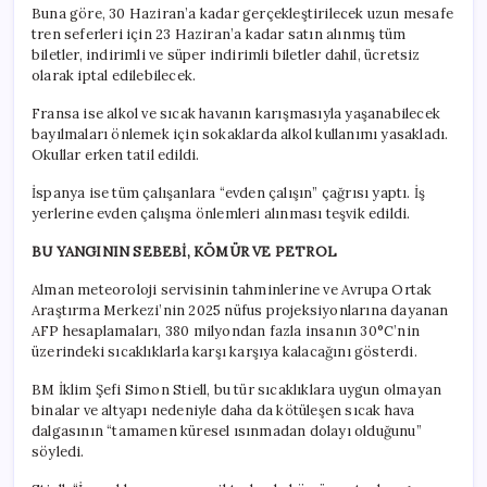
Buna göre, 30 Haziran’a kadar gerçekleştirilecek uzun mesafe
tren seferleri için 23 Haziran’a kadar satın alınmış tüm
biletler, indirimli ve süper indirimli biletler dahil, ücretsiz
olarak iptal edilebilecek.
Fransa ise alkol ve sıcak havanın karışmasıyla yaşanabilecek
bayılmaları önlemek için sokaklarda alkol kullanımı yasakladı.
Okullar erken tatil edildi.
İspanya ise tüm çalışanlara “evden çalışın” çağrısı yaptı. İş
yerlerine evden çalışma önlemleri alınması teşvik edildi.
BU YANGININ SEBEBİ, KÖMÜR VE PETROL
Alman meteoroloji servisinin tahminlerine ve Avrupa Ortak
Araştırma Merkezi’nin 2025 nüfus projeksiyonlarına dayanan
AFP hesaplamaları, 380 milyondan fazla insanın 30°C’nin
üzerindeki sıcaklıklarla karşı karşıya kalacağını gösterdi.
BM İklim Şefi Simon Stiell, bu tür sıcaklıklara uygun olmayan
binalar ve altyapı nedeniyle daha da kötüleşen sıcak hava
dalgasının “tamamen küresel ısınmadan dolayı olduğunu”
söyledi.