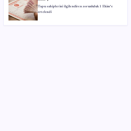
Tapu sahiplerini ilgilendiren zorunluluk 1 Ekim’e
ertelendi
SON YAZILAR
Otomobil satışlarında sert fren
YENİ Parti, Sinop’ta örgütlenme çalışmalarını
başlattı
Otomatik vitesli araçlardaki ‘B’ harfinin çok önemli
bir görevi var: Çoğu sürücü bilmiyor