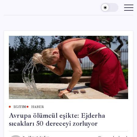
Skip
to
content
EĞITIM
HABER
Avrupa ölümcül eşikte: Ejderha
sıcakları 50 dereceyi zorluyor