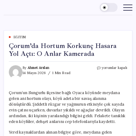
Skip
to
content
EĞITIM
Çorum’da Hortum Korkunç Hasara
Yol Açtı: O Anlar Kamerada
Çorum’da
By
Ahmet Arslan
yorumlar kapalı
Hortum
14 Mayıs 2026
1 Min Read
Korkunç
Hasara
Yol
Çorum’un Sungurlu ilçesine bağlı Oyaca köyünde meydana
Açtı:
gelen ani hortum olayı, köyü adeta bir savaş alanına
O
Anlar
dönüştürdü. Şiddetli rüzgar ve yağmurun etkisiyle çok sayıda
Kamerada
evin çatısı uçarken, duvarlar yıkıldı ve ağaçlar devrildi. Olayın
için
ardından, iki kişinin yaralandığı bilgisi geldi. Felakete tanıklık
eden köylüler, dehşet anlarını cep telefonlarıyla kaydetti.
Yerel kaynaklardan alınan bilgiye göre, meydana gelen