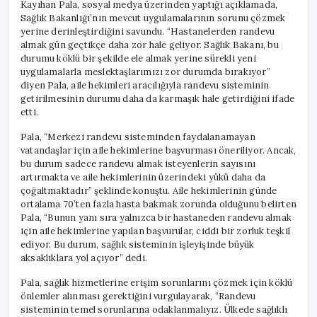
Kayıhan Pala, sosyal medya üzerinden yaptığı açıklamada,
Sağlık Bakanlığı’nın mevcut uygulamalarının sorunu çözmek
yerine derinleştirdiğini savundu. “Hastanelerden randevu
almak gün geçtikçe daha zor hale geliyor. Sağlık Bakanı, bu
durumu köklü bir şekilde ele almak yerine sürekli yeni
uygulamalarla meslektaşlarımızı zor durumda bırakıyor”
diyen Pala, aile hekimleri aracılığıyla randevu sisteminin
getirilmesinin durumu daha da karmaşık hale getirdiğini ifade
etti.
Pala, “Merkezi randevu sisteminden faydalanamayan
vatandaşlar için aile hekimlerine başvurması öneriliyor. Ancak,
bu durum sadece randevu almak isteyenlerin sayısını
artırmakta ve aile hekimlerinin üzerindeki yükü daha da
çoğaltmaktadır” şeklinde konuştu. Aile hekimlerinin günde
ortalama 70’ten fazla hasta bakmak zorunda olduğunu belirten
Pala, “Bunun yanı sıra yalnızca bir hastaneden randevu almak
için aile hekimlerine yapılan başvurular, ciddi bir zorluk teşkil
ediyor. Bu durum, sağlık sisteminin işleyişinde büyük
aksaklıklara yol açıyor” dedi.
Pala, sağlık hizmetlerine erişim sorunlarını çözmek için köklü
önlemler alınması gerektiğini vurgulayarak, “Randevu
sisteminin temel sorunlarına odaklanmalıyız. Ülkede sağlıklı