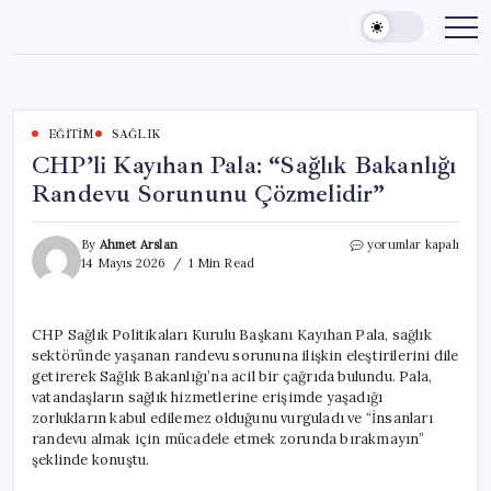
Skip
to
content
EĞITIM
SAĞLIK
CHP’li Kayıhan Pala: “Sağlık Bakanlığı
Randevu Sorununu Çözmelidir”
CHP’li
By
Ahmet Arslan
yorumlar kapalı
Kayıhan
14 Mayıs 2026
1 Min Read
Pala:
“Sağlık
Bakanlığı
CHP Sağlık Politikaları Kurulu Başkanı Kayıhan Pala, sağlık
Randevu
sektöründe yaşanan randevu sorununa ilişkin eleştirilerini dile
Sorununu
Çözmelidir”
getirerek Sağlık Bakanlığı’na acil bir çağrıda bulundu. Pala,
için
vatandaşların sağlık hizmetlerine erişimde yaşadığı
zorlukların kabul edilemez olduğunu vurguladı ve “İnsanları
randevu almak için mücadele etmek zorunda bırakmayın”
şeklinde konuştu.