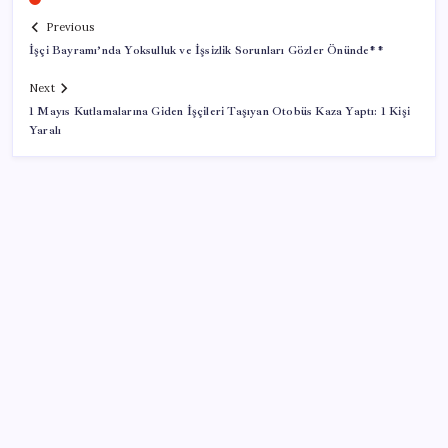
Previous
İşçi Bayramı’nda Yoksulluk ve İşsizlik Sorunları Gözler Önünde**
Next
1 Mayıs Kutlamalarına Giden İşçileri Taşıyan Otobüs Kaza Yaptı: 1 Kişi
Yaralı
SON YAZILAR
Türk şirket, Abu Dabi ile Dubai arasındaki seyahat
süresini 30 dakikaya indiriyor