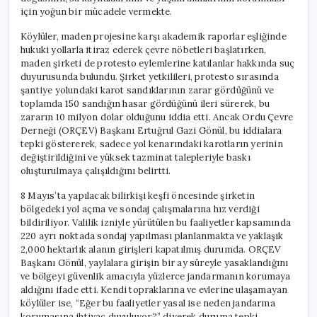
için yoğun bir mücadele vermekte.
Köylüler, maden projesine karşı akademik raporlar eşliğinde
hukuki yollarla itiraz ederek çevre nöbetleri başlatırken,
maden şirketi de protesto eylemlerine katılanlar hakkında suç
duyurusunda bulundu. Şirket yetkilileri, protesto sırasında
şantiye yolundaki karot sandıklarının zarar gördüğünü ve
toplamda 150 sandığın hasar gördüğünü ileri sürerek, bu
zararın 10 milyon dolar olduğunu iddia etti. Ancak Ordu Çevre
Derneği (ORÇEV) Başkanı Ertuğrul Gazi Gönül, bu iddialara
tepki göstererek, sadece yol kenarındaki karotların yerinin
değiştirildiğini ve yüksek tazminat talepleriyle baskı
oluşturulmaya çalışıldığını belirtti.
8 Mayıs’ta yapılacak bilirkişi keşfi öncesinde şirketin
bölgedeki yol açma ve sondaj çalışmalarına hız verdiği
bildiriliyor. Valilik izniyle yürütülen bu faaliyetler kapsamında
220 ayrı noktada sondaj yapılması planlanmakta ve yaklaşık
2,000 hektarlık alanın girişleri kapatılmış durumda. ORÇEV
Başkanı Gönül, yaylalara girişin bir ay süreyle yasaklandığını
ve bölgeyi güvenlik amacıyla yüzlerce jandarmanın korumaya
aldığını ifade etti. Kendi topraklarına ve evlerine ulaşamayan
köylüler ise, “Eğer bu faaliyetler yasal ise neden jandarma
korumasına ihtiyaç duyuluyor?” diyerek duruma tepki