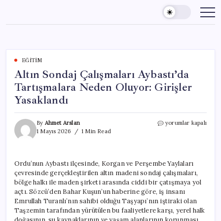
Skip
to
content
EĞITIM
Altın Sondaj Çalışmaları Aybastı’da
Tartışmalara Neden Oluyor: Girişler
Yasaklandı
Altın
By
Ahmet Arslan
yorumlar kapalı
Sondaj
1 Mayıs 2026
1 Min Read
Çalışmaları
Aybastı’da
Tartışmalara
Ordu’nun Aybastı ilçesinde, Korgan ve Perşembe Yaylaları
Neden
çevresinde gerçekleştirilen altın madeni sondaj çalışmaları,
Oluyor:
Girişler
bölge halkı ile maden şirketi arasında ciddi bir çatışmaya yol
Yasaklandı
açtı. Sözcü’den Bahar Kuşun’un haberine göre, iş insanı
için
Emrullah Turanlı’nın sahibi olduğu Taşyapı’nın iştiraki olan
Taşzemin tarafından yürütülen bu faaliyetlere karşı, yerel halk
doğasının, su kaynaklarının ve yaşam alanlarının korunması