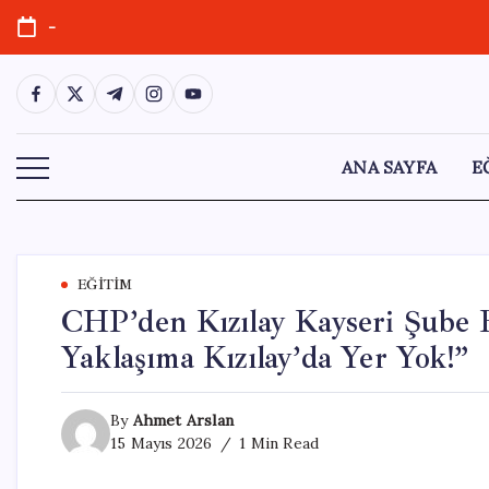
Skip
-
to
content
https://www.facebook.com/
https://twitter.com/
https://t.me/
https://www.instagram.com/
https://youtube.com/
ANA SAYFA
E
EĞITIM
CHP’den Kızılay Kayseri Şube 
Yaklaşıma Kızılay’da Yer Yok!”
By
Ahmet Arslan
15 Mayıs 2026
1 Min Read