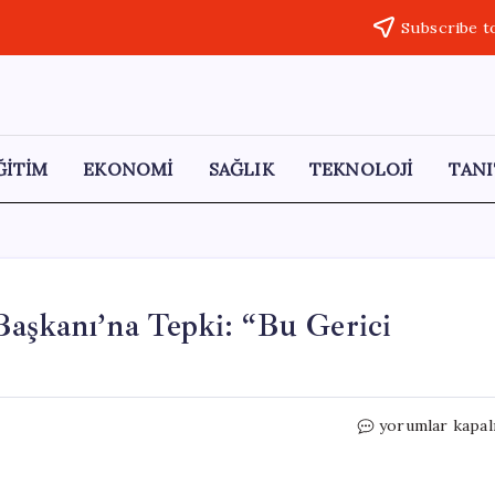
Subscribe t
ĞİTİM
EKONOMİ
SAĞLIK
TEKNOLOJİ
TANI
Başkanı’na Tepki: “Bu Gerici
CHP’den
yorumlar kapal
Kızılay
Kayseri
Şube