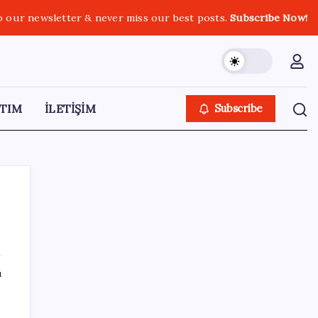
o our newsletter & never miss our best posts.
Subscribe Now!
TIM
İLETİŞİM
Subscribe
SON YAZILAR
ı
Otomobil satışlarında sert fren