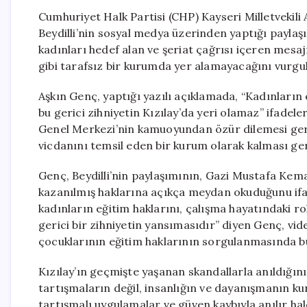
Cumhuriyet Halk Partisi (CHP) Kayseri Milletvekili
Beydilli’nin sosyal medya üzerinden yaptığı paylaşı
kadınları hedef alan ve şeriat çağrısı içeren mesaj
gibi tarafsız bir kurumda yer alamayacağını vurgul
Aşkın Genç, yaptığı yazılı açıklamada, “Kadınların 
bu gerici zihniyetin Kızılay’da yeri olamaz” ifadeler
Genel Merkezi’nin kamuoyundan özür dilemesi gere
vicdanını temsil eden bir kurum olarak kalması gere
Genç, Beydilli’nin paylaşımının, Gazi Mustafa Kema
kazanılmış haklarına açıkça meydan okuduğunu ifad
kadınların eğitim haklarını, çalışma hayatındaki ro
gerici bir zihniyetin yansımasıdır” diyen Genç, v
çocuklarının eğitim haklarının sorgulanmasında bu
Kızılay’ın geçmişte yaşanan skandallarla anıldığını
tartışmaların değil, insanlığın ve dayanışmanın kur
tartışmalı uygulamalar ve güven kaybıyla anılır hal