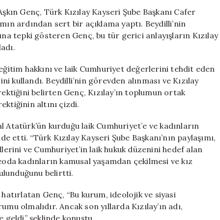
Başkanı’na
 Aşkın Genç, Türk Kızılay Kayseri Şube Başkanı Cafer
Tepki:
mın ardından sert bir açıklama yaptı. Beydilli’nin
“Bu
ına tepki gösteren Genç, bu tür gerici anlayışların Kızılay
Gerici
adı.
Yaklaşıma
Kızılay’da
eğitim hakkını ve laik Cumhuriyet değerlerini tehdit eden
Yer
ini kullandı. Beydilli’nin görevden alınması ve Kızılay
Yok!”
ktiğini belirten Genç, Kızılay’ın toplumun ortak
için
ktiğinin altını çizdi.
l Atatürk’ün kurduğu laik Cumhuriyet’e ve kadınların
e etti. “Türk Kızılay Kayseri Şube Başkanı’nın paylaşımı,
llerini ve Cumhuriyet’in laik hukuk düzenini hedef alan
ideoda kadınların kamusal yaşamdan çekilmesi ve kız
lunduğunu belirtti.
 hatırlatan Genç, “Bu kurum, ideolojik ve siyasi
umu olmalıdır. Ancak son yıllarda Kızılay’ın adı,
e geldi” şeklinde konuştu.