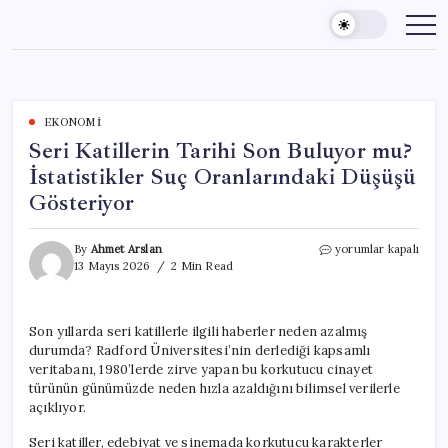
Skip
to
content
EKONOMI
Seri Katillerin Tarihi Son Buluyor mu?
İstatistikler Suç Oranlarındaki Düşüşü
Gösteriyor
Seri
By
Ahmet Arslan
yorumlar kapalı
Katillerin
13 Mayıs 2026
2 Min Read
Tarihi
Son
Buluyor
Son yıllarda seri katillerle ilgili haberler neden azalmış
mu?
durumda? Radford Üniversitesi’nin derlediği kapsamlı
İstatistikler
Suç
veritabanı, 1980’lerde zirve yapan bu korkutucu cinayet
Oranlarındaki
türünün günümüzde neden hızla azaldığını bilimsel verilerle
Düşüşü
açıklıyor.
Gösteriyor
için
Seri katiller, edebiyat ve sinemada korkutucu karakterler