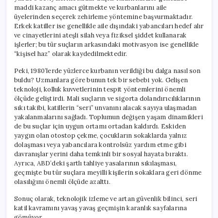
maddi kazanç amacı gütmekte ve kurbanlarını aile
üyelerinden seçerek zehirleme yöntemine başvurmaktadır.
Erkek katiller ise genellikle aile dışındaki yabancıları hedef alır
ve cinayetlerini ateşli silah veya fiziksel şiddet kullanarak
işlerler; bu tür suçların arkasındaki motivasyon ise genellikle
“kişisel haz” olarak kaydedilmektedir.
Peki, 1980’lerde yüzlerce kurbanın verildiği bu dalga nasıl son
buldu? Uzmanlara göre bunun tek bir sebebi yok. Gelişen
teknoloji, kolluk kuvvetlerinin tespit yöntemlerini önemli
ölçüde geliştirdi. Mali suçların ve sigorta dolandırıcılıklarının
sıkı takibi, katillerin “seri” unvanını alacak sayıya ulaşmadan
yakalanmalarını sağladı. Toplumun değişen yaşam dinamikleri
de bu suçlar için uygun ortamı ortadan kaldırdı. Eskiden
yaygın olan otostop çekme, çocukların sokaklarda yalnız
dolaşması veya yabancılara kontrolsüz yardım etme gibi
davranışlar yerini daha temkinli bir sosyal hayata bıraktı.
Ayrıca, ABD’deki şartlı tahliye yasalarının sıkılaşması,
geçmişte bu tür suçlara meyilli kişilerin sokaklara geri dönme
olasılığını önemli ölçüde azalttı.
Sonuç olarak, teknolojik izleme ve artan güvenlik bilinci, seri
katil kavramını yavaş yavaş geçmişin karanlık sayfalarına
gömüyor.