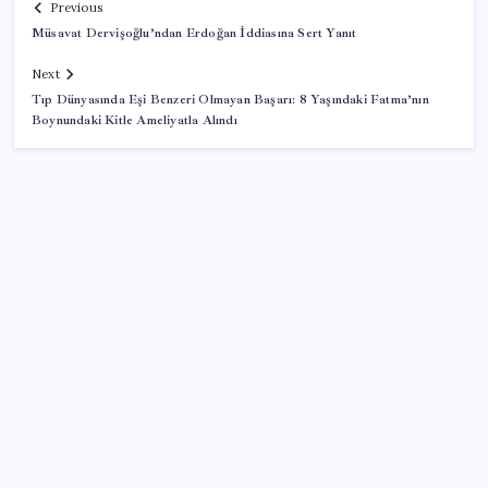
Previous
Müsavat Dervişoğlu’ndan Erdoğan İddiasına Sert Yanıt
Next
Tıp Dünyasında Eşi Benzeri Olmayan Başarı: 8 Yaşındaki Fatma’nın
Boynundaki Kitle Ameliyatla Alındı
SON YAZILAR
İş Bankası’nda üst yönetim değişikliği
ASELSAN, Avrupa’nın En Büyük Hava Savunma Tesisi
Oğulbey’i Geliştiriyor