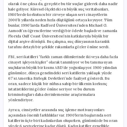
olarak öne çıksa da, gerçekte bu tür suçlar giderek daha nadir
hale geliyor. Küresel ölçekteki en büyük suç veritabanları,
1980’lerde korkutucu bir zirveye ulaşan seri cinayetlerin
2000’li yıllarda neden hızla düştüğünü ortaya koyuyor. Tüm
bunlar, 1990’larda Radford Üniversitesi’nden Michael G.
Aamodt’ın öğrencilerine verdiği bir ödevle başladı ve zamanla
Florida Gulf Coast Üniversitesi’nin katkılarıyla büyük bir
dijital arşive dönüştü. Bu çalışma, suç dünyasının karanlık
tarafını detaylı bir şekilde rakamlarla gözler önüne serdi.
FBI, seri katilleri “farklı zaman dilimlerinde iki veya daha fazla
cinayet işleyen kişiler” olarak tanımlıyor ve bu tanıma uyan
suçluların büyük bir kısmı ABD’de yoğunlaşıyor. 1900 yılından
günümüze, dünya genelindeki seri katillerin yaklaşık yüzde
67’si Amerika Birleşik Devletleri’nde faaliyet gösterdi. Bu
oran, sadece küçük bir nüfusa sahip bir ülkenin korkunç
istatistiklerini gözler önüne seriyor ve bu durum
kriminologları daha derinlemesine araştırmalara
yönlendiriyor.
Ayrıca, cinsiyetler arasında suç işleme motivasyonları
açısından önemli farklılıklar var. 1900’lerin başlarında seri
katillerin üçte biri kadınlardan oluşurken, günümüzde bu oran
yüzde 6 seviyelerine kadar düştü. Kadın katiller genellikle