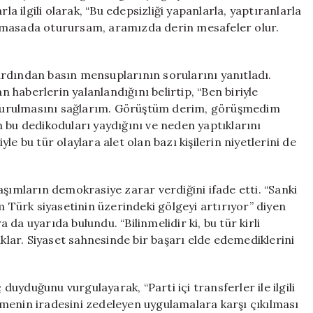
Yanıt
la ilgili olarak, “Bu edepsizliği yapanlarla, yaptıranlarla
için
 masada oturursam, aramızda derin mesafeler olur.
rdından basın mensuplarının sorularını yanıtladı.
haberlerin yalanlandığını belirtip, “Ben biriyle
yurulmasını sağlarım. Görüştüm derim, görüşmedim
 bu dedikoduları yaydığını ve neden yaptıklarını
e bu tür olaylara alet olan bazı kişilerin niyetlerini de
aşımların demokrasiye zarar verdiğini ifade etti. “Sanki
m Türk siyasetinin üzerindeki gölgeyi artırıyor” diyen
da uyarıda bulundu. “Bilinmelidir ki, bu tür kirli
aklar. Siyaset sahnesinde bir başarı elde edemediklerini
 duyduğunu vurgulayarak, “Parti içi transferler ile ilgili
menin iradesini zedeleyen uygulamalara karşı çıkılması