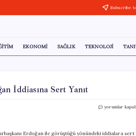
Subscribe t
ĞİTİM
EKONOMİ
SAĞLIK
TEKNOLOJİ
TANI
an İddiasına Sert Yanıt
Müsavat
yorumlar kapal
Dervişoğlu’nda
Erdoğan
İddiasına
Sert
urbaşkanı Erdoğan ile görüştüğü yönündeki iddialara sert