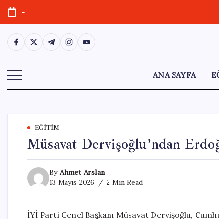
Skip
-
to
content
https://www.facebook.com/
https://twitter.com/
https://t.me/
https://www.instagram.com/
https://youtube.com/
ANA SAYFA
E
EĞITIM
Müsavat Dervişoğlu’ndan Erdoğ
By
Ahmet Arslan
13 Mayıs 2026
2 Min Read
İYİ Parti Genel Başkanı Müsavat Dervişoğlu, Cumh