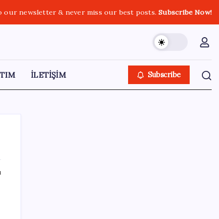
o our newsletter & never miss our best posts.
Subscribe Now!
TIM
İLETİŞİM
Subscribe
ı
SON YAZILAR
n
ASELSAN, Avrupa’nın En Büyük Hava
Savunma Tesisi Oğulbey’i Geliştiriyor