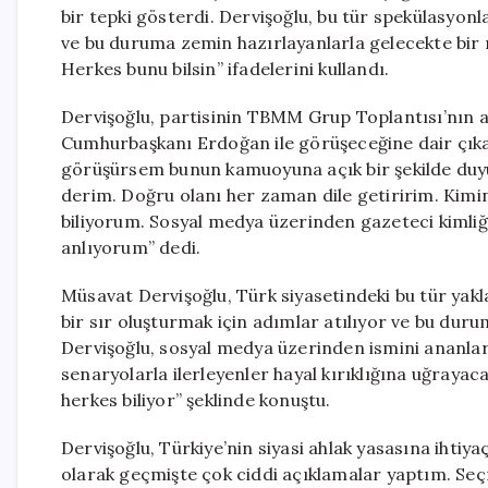
bir tepki gösterdi. Dervişoğlu, bu tür spekülasyonlar
ve bu duruma zemin hazırlayanlarla gelecekte bir
Herkes bunu bilsin” ifadelerini kullandı.
Dervişoğlu, partisinin TBMM Grup Toplantısı’nın a
Cumhurbaşkanı Erdoğan ile görüşeceğine dair çıkan 
görüşürsem bunun kamuoyuna açık bir şekilde du
derim. Doğru olanı her zaman dile getiririm. Kimin
biliyorum. Sosyal medya üzerinden gazeteci kimliğiyl
anlıyorum” dedi.
Müsavat Dervişoğlu, Türk siyasetindeki bu tür yakl
bir sır oluşturmak için adımlar atılıyor ve bu duru
Dervişoğlu, sosyal medya üzerinden ismini ananlara 
senaryolarla ilerleyenler hayal kırıklığına uğrayac
herkes biliyor” şeklinde konuştu.
Dervişoğlu, Türkiye’nin siyasi ahlak yasasına ihtiyaç
olarak geçmişte çok ciddi açıklamalar yaptım. Seç