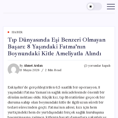
Skip
to
content
HABER
Tıp Dünyasında Eşi Benzeri Olmayan
Başarı: 8 Yaşındaki Fatma’nın
Boynundaki Kitle Ameliyatla Alındı
Tıp
By
Ahmet Arslan
yorumlar kapalı
Dünyasında
13 Mayıs 2026
2 Min Read
Eşi
Benzeri
Olmayan
Eskişehir’de gerçekleştirilen 6,5 saatlik bir operasyon, 8
Başarı:
yaşındaki Fatma Yaman’ın sağlık mücadelesinde önemli bir
8
Yaşındaki
dönüm noktası oldu. Küçük kız, tıp literatürüne geçecek bir
Fatma’nın
duruma sahip olan boynundaki kitle ile ilgili uzun süreli bir
Boynundaki
tedavi sürecinden geçti. Fatma’nın ailesi, kızı için hem
Kitle
yurtiçindeki hem de yurtdışındaki birçok sağlık kuruluşuna
Ameliyatla
başvurmasına rağmen, kitlenin hayati damarlara yakınlığı ve