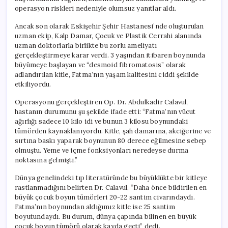
Alındı
operasyon riskleri nedeniyle olumsuz yanıtlar aldı.
için
Ancak son olarak Eskişehir Şehir Hastanesi’nde oluşturulan
uzman ekip, Kalp Damar, Çocuk ve Plastik Cerrahi alanında
uzman doktorlarla birlikte bu zorlu ameliyatı
gerçekleştirmeye karar verdi. 3 yaşından itibaren boynunda
büyümeye başlayan ve “desmoid fibromatosis” olarak
adlandırılan kitle, Fatma’nın yaşam kalitesini ciddi şekilde
etkiliyordu.
Operasyonu gerçekleştiren Op. Dr. Abdulkadir Calavul,
hastanın durumunu şu şekilde ifade etti: “Fatma’nın vücut
ağırlığı sadece 10 kilo idi ve bunun 3 kilosu boynundaki
tümörden kaynaklanıyordu. Kitle, şah damarına, akciğerine ve
sırtına baskı yaparak boynunun 80 derece eğilmesine sebep
olmuştu. Yeme ve içme fonksiyonları neredeyse durma
noktasına gelmişti.”
Dünya genelindeki tıp literatüründe bu büyüklükte bir kitleye
rastlanmadığını belirten Dr. Calavul, “Daha önce bildirilen en
büyük çocuk boyun tümörleri 20-22 santim civarındaydı.
Fatma’nın boynundan aldığımız kitle ise 25 santim
boyutundaydı. Bu durum, dünya çapında bilinen en büyük
çocuk boyun tümörü olarak kayda geçti” dedi.