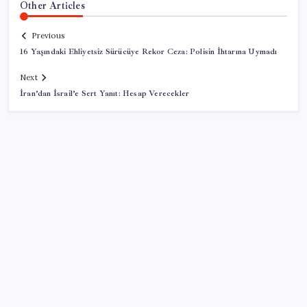
Other Articles
Previous
16 Yaşındaki Ehliyetsiz Sürücüye Rekor Ceza: Polisin İhtarına Uymadı
Next
İran’dan İsrail’e Sert Yanıt: Hesap Verecekler
SON YAZILAR
İş Bankası’nda üst yönetim değişikliği
ASELSAN, Avrupa’nın En Büyük Hava Savunma Tesisi