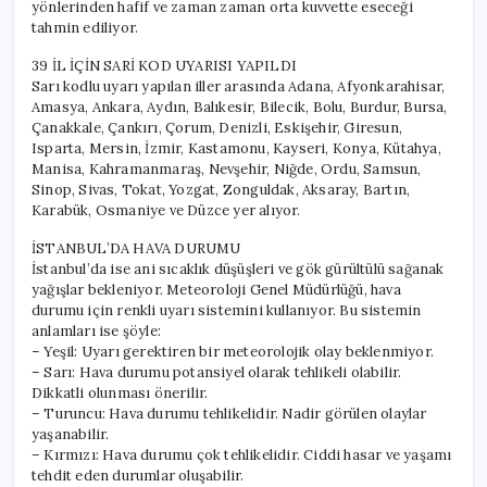
yönlerinden hafif ve zaman zaman orta kuvvette eseceği
tahmin ediliyor.
39 İL İÇİN SARİ KOD UYARISI YAPILDI
Sarı kodlu uyarı yapılan iller arasında Adana, Afyonkarahisar,
Amasya, Ankara, Aydın, Balıkesir, Bilecik, Bolu, Burdur, Bursa,
Çanakkale, Çankırı, Çorum, Denizli, Eskişehir, Giresun,
Isparta, Mersin, İzmir, Kastamonu, Kayseri, Konya, Kütahya,
Manisa, Kahramanmaraş, Nevşehir, Niğde, Ordu, Samsun,
Sinop, Sivas, Tokat, Yozgat, Zonguldak, Aksaray, Bartın,
Karabük, Osmaniye ve Düzce yer alıyor.
İSTANBUL’DA HAVA DURUMU
İstanbul’da ise ani sıcaklık düşüşleri ve gök gürültülü sağanak
yağışlar bekleniyor. Meteoroloji Genel Müdürlüğü, hava
durumu için renkli uyarı sistemini kullanıyor. Bu sistemin
anlamları ise şöyle:
– Yeşil: Uyarı gerektiren bir meteorolojik olay beklenmiyor.
– Sarı: Hava durumu potansiyel olarak tehlikeli olabilir.
Dikkatli olunması önerilir.
– Turuncu: Hava durumu tehlikelidir. Nadir görülen olaylar
yaşanabilir.
– Kırmızı: Hava durumu çok tehlikelidir. Ciddi hasar ve yaşamı
tehdit eden durumlar oluşabilir.