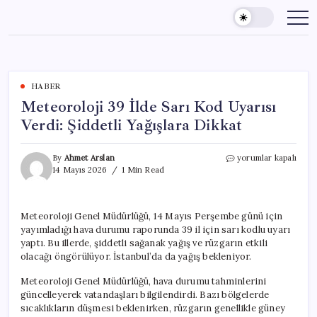
Skip
to
content
HABER
Meteoroloji 39 İlde Sarı Kod Uyarısı
Verdi: Şiddetli Yağışlara Dikkat
Meteoroloji
By
Ahmet Arslan
yorumlar kapalı
39
14 Mayıs 2026
1 Min Read
İlde
Sarı
Kod
Meteoroloji Genel Müdürlüğü, 14 Mayıs Perşembe günü için
Uyarısı
yayımladığı hava durumu raporunda 39 il için sarı kodlu uyarı
Verdi:
Şiddetli
yaptı. Bu illerde, şiddetli sağanak yağış ve rüzgarın etkili
Yağışlara
olacağı öngörülüyor. İstanbul’da da yağış bekleniyor.
Dikkat
için
Meteoroloji Genel Müdürlüğü, hava durumu tahminlerini
güncelleyerek vatandaşları bilgilendirdi. Bazı bölgelerde
sıcaklıkların düşmesi beklenirken, rüzgarın genellikle güney