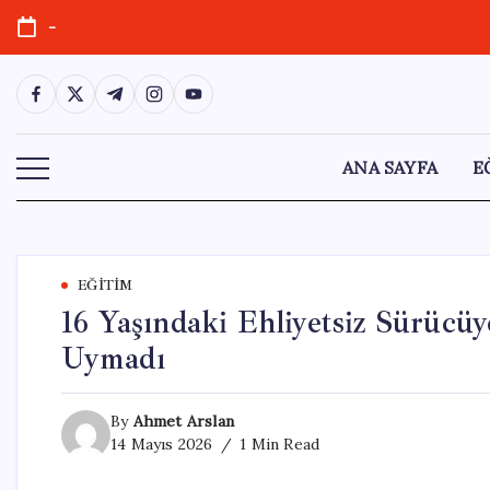
Skip
-
to
content
https://www.facebook.com/
https://twitter.com/
https://t.me/
https://www.instagram.com/
https://youtube.com/
ANA SAYFA
E
EĞITIM
16 Yaşındaki Ehliyetsiz Sürücüy
Uymadı
By
Ahmet Arslan
14 Mayıs 2026
1 Min Read