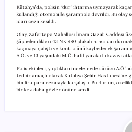
Kütahya’da, polisin “dur” ihtarına uymayarak kaçan 
kullandığı otomobille şarampole devrildi. Bu olay 
idari ceza kesildi.
Olay, Zafertepe Mahallesi İmam Gazali Caddesi üze
şüphelendikleri 43 NK 880 plakalı aracı durdurmak 
kaçmaya çalıştı ve kontrolünü kaybederek şarampole
A.Ö. ve 13 yaşındaki M.Ö. hafif yaralarla kazayı atla
Polis ekipleri, yaptıkları incelemede sürücü A.Ö.’n
tedbir amaçlı olarak Kütahya Şehir Hastanesi’ne g
bin lira para cezasıyla karşılaştı. Bu durum, özell
bir kez daha gözler önüne serdi.