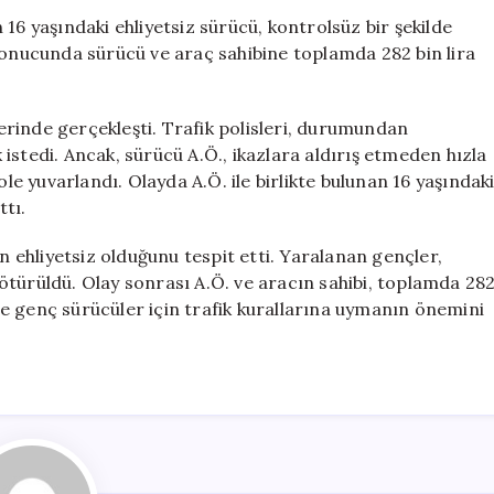
Rekor
16 yaşındaki ehliyetsiz sürücü, kontrolsüz bir şekilde
Ceza:
sonucunda sürücü ve araç sahibine toplamda 282 bin lira
Polisin
İhtarına
Uymadı
rinde gerçekleşti. Trafik polisleri, durumundan
için
istedi. Ancak, sürücü A.Ö., ikazlara aldırış etmeden hızla
 yuvarlandı. Olayda A.Ö. ile birlikte bulunan 16 yaşındak
ttı.
ün ehliyetsiz olduğunu tespit etti. Yaralanan gençler,
ötürüldü. Olay sonrası A.Ö. ve aracın sahibi, toplamda 28
ikle genç sürücüler için trafik kurallarına uymanın önemini