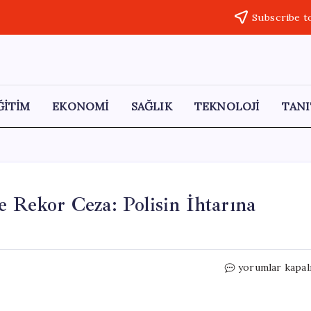
Subscribe t
ĞİTİM
EKONOMİ
SAĞLIK
TEKNOLOJİ
TANI
e Rekor Ceza: Polisin İhtarına
16
yorumlar kapal
Yaşındaki
Ehliyetsiz
Sürücüye