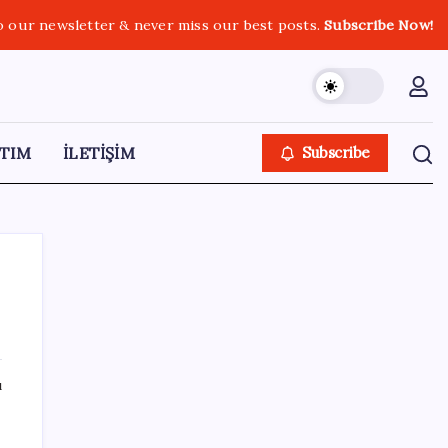
o our newsletter & never miss our best posts.
Subscribe Now!
TIM
İLETİŞİM
Subscribe
SON YAZILAR
ı
Türk şirket, Abu Dabi ile Dubai arasındaki
seyahat süresini 30 dakikaya indiriyor