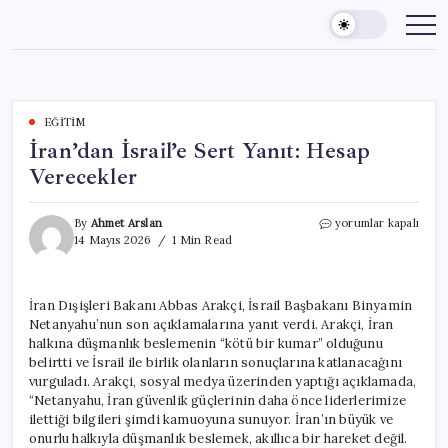
Skip
to
content
EĞITIM
İran’dan İsrail’e Sert Yanıt: Hesap
Verecekler
İran’dan
By
Ahmet Arslan
yorumlar kapalı
İsrail’e
14 Mayıs 2026
1 Min Read
Sert
Yanıt:
Hesap
İran Dışişleri Bakanı Abbas Arakçi, İsrail Başbakanı Binyamin
Verecekler
Netanyahu’nun son açıklamalarına yanıt verdi. Arakçi, İran
için
halkına düşmanlık beslemenin “kötü bir kumar” olduğunu
belirtti ve İsrail ile birlik olanların sonuçlarına katlanacağını
vurguladı. Arakçi, sosyal medya üzerinden yaptığı açıklamada,
“Netanyahu, İran güvenlik güçlerinin daha önce liderlerimize
ilettiği bilgileri şimdi kamuoyuna sunuyor. İran’ın büyük ve
onurlu halkıyla düşmanlık beslemek, akıllıca bir hareket değil.