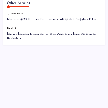
Other Articles
Previous
Meteoroloji 39 İlde Sarı Kod Uyarısı Verdi: Şiddetli Yağışlara Dikkat
Next
İşkence İddiaları Devam Ediyor: Bursa’daki Dava İkinci Duruşmada
İlerlemiyor
SON YAZILAR
Uluslararası öğrencilere 2 yıl ikamet izni