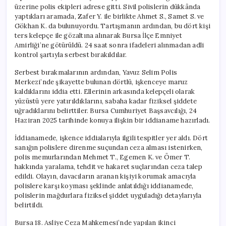
üzerine polis ekipleri adrese gitti. Sivil polislerin dükkânda
yaptıkları aramada, Zafer Y. ile birlikte Ahmet S., Samet S. ve
Gökhan K. da bulunuyordu. Tartışmanın ardından, bu dört kişi
ters kelepçe ile gözaltına alınarak Bursa İlçe Emniyet
Amirliği’ne götürüldü. 24 saat sonra ifadeleri alınmadan adli
kontrol şartıyla serbest bırakıldılar.
Serbest bırakmalarının ardından, Yavuz Selim Polis
Merkezi’nde şikayette bulunan dörtlü, işkenceye maruz
kaldıklarını iddia etti. Ellerinin arkasında kelepçeli olarak
yüzüstü yere yatırıldıklarını, sabaha kadar fiziksel şiddete
uğradıklarını belirttiler. Bursa Cumhuriyet Başsavcılığı, 24
Haziran 2025 tarihinde konuya ilişkin bir iddianame hazırladı.
İddianamede, işkence iddialarıyla ilgili tespitler yer aldı. Dört
sanığın polislere direnme suçundan ceza alması istenirken,
polis memurlarından Mehmet T., Egemen K. ve Ömer T.
hakkında yaralama, tehdit ve hakaret suçlarından ceza talep
edildi. Olayın, davacıların aranan kişiyi korumak amacıyla
polislere karşı koyması şeklinde anlatıldığı iddianamede,
polislerin mağdurlara fiziksel şiddet uyguladığı detaylarıyla
belirtildi.
Bursa 18. Asliye Ceza Mahkemesi’nde yapılan ikinci