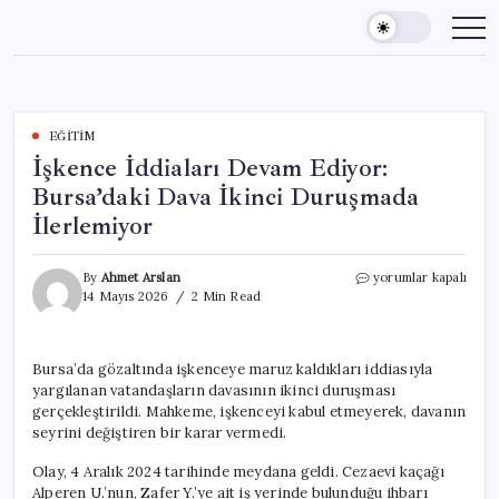
Skip
to
content
EĞITIM
İşkence İddiaları Devam Ediyor:
Bursa’daki Dava İkinci Duruşmada
İlerlemiyor
İşkence
By
Ahmet Arslan
yorumlar kapalı
İddiaları
14 Mayıs 2026
2 Min Read
Devam
Ediyor:
Bursa’daki
Bursa’da gözaltında işkenceye maruz kaldıkları iddiasıyla
Dava
yargılanan vatandaşların davasının ikinci duruşması
İkinci
Duruşmada
gerçekleştirildi. Mahkeme, işkenceyi kabul etmeyerek, davanın
İlerlemiyor
seyrini değiştiren bir karar vermedi.
için
Olay, 4 Aralık 2024 tarihinde meydana geldi. Cezaevi kaçağı
Alperen U.’nun, Zafer Y.’ye ait iş yerinde bulunduğu ihbarı