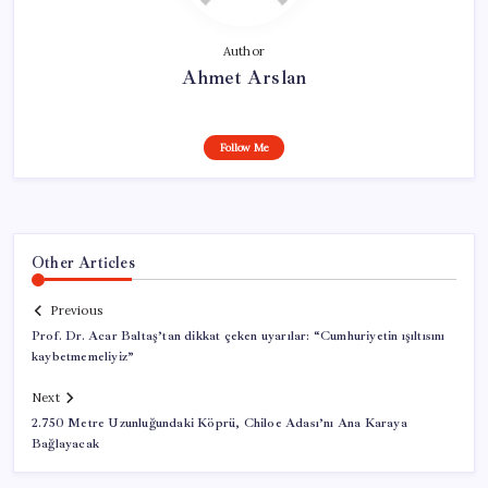
Author
Ahmet Arslan
Follow Me
Other Articles
Previous
Prof. Dr. Acar Baltaş’tan dikkat çeken uyarılar: “Cumhuriyetin ışıltısını
kaybetmemeliyiz”
Next
2.750 Metre Uzunluğundaki Köprü, Chiloe Adası’nı Ana Karaya
Bağlayacak