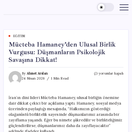
Skip
to
content
EĞITIM
Mücteba Hamaney’den Ulusal Birlik
Vurgusu: Düşmanların Psikolojik
Savaşına Dikkat!
Mücteba
By
Ahmet Arslan
yorumlar kapalı
Hamaney’den
24 Nisan 2026
1 Min Read
Ulusal
Birlik
Vurgusu:
İran’ın dini lideri Mücteba Hamaney, ulusal birliğin önemine
Düşmanların
dair dikkat çekici bir açıklama yaptı. Hamaney, sosyal medya
Psikolojik
Savaşına
üzerinden paylaştığı mesajında, “Halkımızın gösterdiği
Dikkat!
olağanüstü birliktelik sayesinde düşmanlarımız arasında bir
için
zayıflama yaşandı. Eğer bu nimete şükredilir ve birlikteliğimiz
güçlendirilirse, düşmanlarımız daha da zayıflayacaktır”
şeklinde ifadeler kullandı.