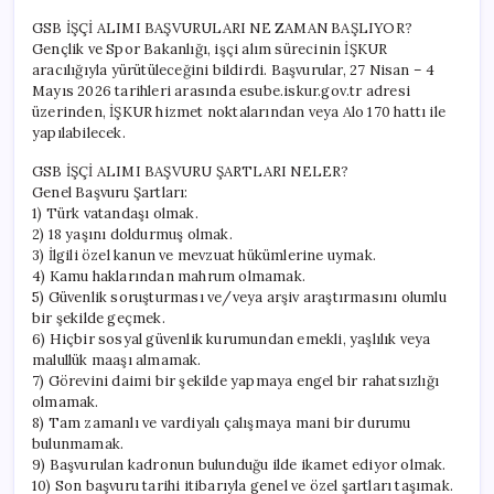
GSB İŞÇİ ALIMI BAŞVURULARI NE ZAMAN BAŞLIYOR?
Gençlik ve Spor Bakanlığı, işçi alım sürecinin İŞKUR
aracılığıyla yürütüleceğini bildirdi. Başvurular, 27 Nisan – 4
Mayıs 2026 tarihleri arasında esube.iskur.gov.tr adresi
üzerinden, İŞKUR hizmet noktalarından veya Alo 170 hattı ile
yapılabilecek.
GSB İŞÇİ ALIMI BAŞVURU ŞARTLARI NELER?
Genel Başvuru Şartları:
1) Türk vatandaşı olmak.
2) 18 yaşını doldurmuş olmak.
3) İlgili özel kanun ve mevzuat hükümlerine uymak.
4) Kamu haklarından mahrum olmamak.
5) Güvenlik soruşturması ve/veya arşiv araştırmasını olumlu
bir şekilde geçmek.
6) Hiçbir sosyal güvenlik kurumundan emekli, yaşlılık veya
malullük maaşı almamak.
7) Görevini daimi bir şekilde yapmaya engel bir rahatsızlığı
olmamak.
8) Tam zamanlı ve vardiyalı çalışmaya mani bir durumu
bulunmamak.
9) Başvurulan kadronun bulunduğu ilde ikamet ediyor olmak.
10) Son başvuru tarihi itibarıyla genel ve özel şartları taşımak.