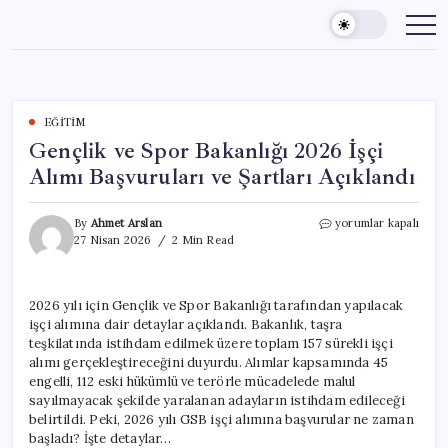
Skip
to
content
EĞITIM
Gençlik ve Spor Bakanlığı 2026 İşçi
Alımı Başvuruları ve Şartları Açıklandı
Gençlik
By
Ahmet Arslan
yorumlar kapalı
ve
27 Nisan 2026
2 Min Read
Spor
Bakanlığı
2026
2026 yılı için Gençlik ve Spor Bakanlığı tarafından yapılacak
İşçi
işçi alımına dair detaylar açıklandı. Bakanlık, taşra
Alımı
Başvuruları
teşkilatında istihdam edilmek üzere toplam 157 sürekli işçi
ve
alımı gerçekleştireceğini duyurdu. Alımlar kapsamında 45
Şartları
engelli, 112 eski hükümlü ve terörle mücadelede malul
Açıklandı
sayılmayacak şekilde yaralanan adayların istihdam edileceği
için
belirtildi. Peki, 2026 yılı GSB işçi alımına başvurular ne zaman
başladı? İşte detaylar…