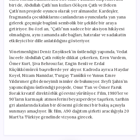
biri de, Abdullah Çatlı’nın kızları Gökçen Çatlı ve Selcen
Çatlı’nın projede oyuncu olarak yer almasıdır. Kardeşler,
fragmanda çocukluklarını canlandıran oyuncularla yan yana
gelerek geçmişle bugünü sembolik bir şekilde bir araya
getiriyor. Bu özel an, “Çatlı”nın sadece bir aksiyon hikâyesi
olmadığını, aynı zamanda aile bağları, hatıralar ve sadakatin
etkileyici bir dille anlatıldığını gösteriyor.
Yönetmenliğini Deniz Enyüksek’in üstlendiği yapımda, Vedat
İnceefe Abdullah Çatlı rolüyle dikkat çekerken, Eren Vurdem,
Ömer Kurt, Şiva Behrouzfar, Engin Benli ve Erdal
Küçükkömürcü başrollerde yer alıyor. Kadroda ayrıca Haydar
Koyel, Nizam Namidar, Turgay Tanülkü ve Yunus Emre
Yıldırımer gibi deneyimli isimler de bulunuyor. Seyfi Şahin’in
yapımcılığını üstlendiği projede, Onur Tan ve Ömer Faruk
Sorak kreatif direktörlük görevini yürütüyor. Film, 1980’ler ve
90’ların karmaşık atmosferini beyazperdeye taşırken, tarihin
gri alanlarında kalan bir dönemi gözlemci bir bakış açısıyla
sunmayı amaçlıyor. İlk film, A90 dağıtım şirketi aracılığıyla 20
Mart’ta Türkiye genelinde vizyona girecek.