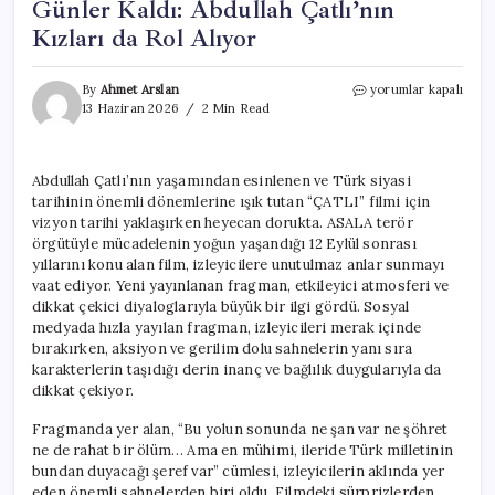
Günler Kaldı: Abdullah Çatlı’nın
Kızları da Rol Alıyor
“ÇATLI”
By
Ahmet Arslan
yorumlar kapalı
Filmi
13 Haziran 2026
2 Min Read
İçin
Vizyona
Sayılı
Abdullah Çatlı’nın yaşamından esinlenen ve Türk siyasi
Günler
tarihinin önemli dönemlerine ışık tutan “ÇATLI” filmi için
Kaldı:
Abdullah
vizyon tarihi yaklaşırken heyecan dorukta. ASALA terör
Çatlı’nın
örgütüyle mücadelenin yoğun yaşandığı 12 Eylül sonrası
Kızları
yıllarını konu alan film, izleyicilere unutulmaz anlar sunmayı
da
vaat ediyor. Yeni yayınlanan fragman, etkileyici atmosferi ve
Rol
dikkat çekici diyaloglarıyla büyük bir ilgi gördü. Sosyal
Alıyor
medyada hızla yayılan fragman, izleyicileri merak içinde
için
bırakırken, aksiyon ve gerilim dolu sahnelerin yanı sıra
karakterlerin taşıdığı derin inanç ve bağlılık duygularıyla da
dikkat çekiyor.
Fragmanda yer alan, “Bu yolun sonunda ne şan var ne şöhret
ne de rahat bir ölüm… Ama en mühimi, ileride Türk milletinin
bundan duyacağı şeref var” cümlesi, izleyicilerin aklında yer
eden önemli sahnelerden biri oldu. Filmdeki sürprizlerden