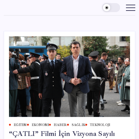
Skip
to
content
EĞITIM
EKONOMI
HABER
SAĞLIK
TEKNOLOJI
“ÇATLI” Filmi İçin Vizyona Sayılı