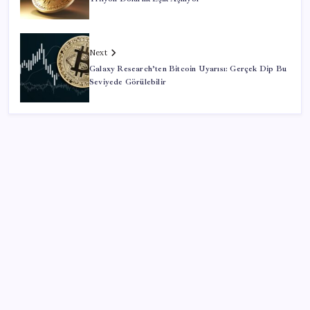
Next
Galaxy Research’ten Bitcoin Uyarısı: Gerçek Dip Bu
Seviyede Görülebilir
SON YAZILAR
Uluslararası öğrencilere 2 yıl ikamet izni
Türk şirket, Abu Dabi ile Dubai arasındaki seyahat