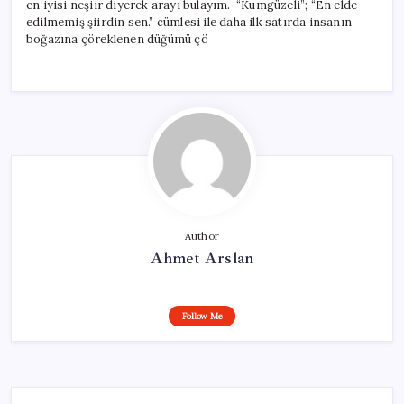
en iyisi neşiir diyerek arayı bulayım. “Kumgüzeli”; “En elde
edilmemiş şiirdin sen.” cümlesi ile daha ilk satırda insanın
boğazına çöreklenen düğümü çö
Author
Ahmet Arslan
Follow Me