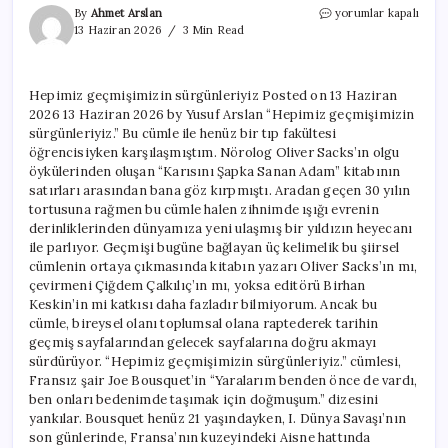
Hepimiz
By
Ahmet Arslan
yorumlar kapalı
geçmişimizin
13 Haziran 2026
3 Min Read
sürgünleriyiz
için
Hepimiz geçmişimizin sürgünleriyiz Posted on 13 Haziran
2026 13 Haziran 2026 by Yusuf Arslan “Hepimiz geçmişimizin
sürgünleriyiz.” Bu cümle ile henüz bir tıp fakültesi
öğrencisiyken karşılaşmıştım. Nörolog Oliver Sacks’ın olgu
öykülerinden oluşan “Karısını Şapka Sanan Adam” kitabının
satırları arasından bana göz kırpmıştı. Aradan geçen 30 yılın
tortusuna rağmen bu cümle halen zihnimde ışığı evrenin
derinliklerinden dünyamıza yeni ulaşmış bir yıldızın heyecanı
ile parlıyor. Geçmişi bugüne bağlayan üç kelimelik bu şiirsel
cümlenin ortaya çıkmasında kitabın yazarı Oliver Sacks’ın mı,
çevirmeni Çiğdem Çalkılıç’ın mı, yoksa editörü Birhan
Keskin’in mi katkısı daha fazladır bilmiyorum. Ancak bu
cümle, bireysel olanı toplumsal olana raptederek tarihin
geçmiş sayfalarından gelecek sayfalarına doğru akmayı
sürdürüyor. “Hepimiz geçmişimizin sürgünleriyiz.” cümlesi,
Fransız şair Joe Bousquet’in “Yaralarım benden önce de vardı,
ben onları bedenimde taşımak için doğmuşum.” dizesini
yankılar. Bousquet henüz 21 yaşındayken, I. Dünya Savaşı’nın
son günlerinde, Fransa’nın kuzeyindeki Aisne hattında