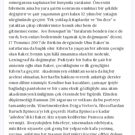
omurgasına saplanan bir kurşunla yaralanır. Öncesini
bilemem ama bu yara şairin sonrasını onulmaz bir şekilde
değiştirir ve şair yaşamının geri kalan 32 yılını bir yatağın
sürgününde geçirir. Tek yoldaşı kitaplardır ve “bu dize” o
yataktan çıkıp zihinlerimize konuk olur hem de
gitmemecesine. Joe Bousquet’in “Yaralarım benden önce de
vardı, ben onları bedenimde taşımak için doğmuşum” dizesi,
17 Temmuz 2007’de Birikim dergisinde Ulus Baker’in
satırlarına da başlık olur. Kıbrıs’ta yaşayan bir ailenin çocuğu
olan Baker, benim için hâlâ muamma olan bir nedenle,
Leningrad’da doğmuştur. Psikiyatr bir baba ile şair bir
annenin oğlu olan Baker, çocukluğunu ve ilk gençliğini
Kıbrıs’ta geçirir. Akademisyen olduktan sonra da hiçbir
acelesi olmadan, her harfin hakkını vererek anlattığı dersler
onun diline sinmişti. Kendine has kazakları, çamaşır ipiyle
bağladığı pantolonu ve bir camı eksik gözlüğüyle ana akım
akademisyen kimliğinin çok ötesinde bir figürdü. Elinden
düşürmediği Samsun 216 sigarası ve votkası da bu portreyi
tamamlıyordu. Yönetmenlerden Dziga Vertov’u, filozoflardan
Baruch Spinoza’yı tek geçerdi. Hatta Spinoza o kadar
“aileden”di ki Baker, ikiz siyam kedilerine Psinoza adını
vermişti. Sosyolojiden felsefeye, sinemadan edebiyata,
müzikten siyasete çok geniş bir yelpazede kafa yormuş,
yazmış, anlatmış bir insanın üretimleri üzerine ciltler dolusu