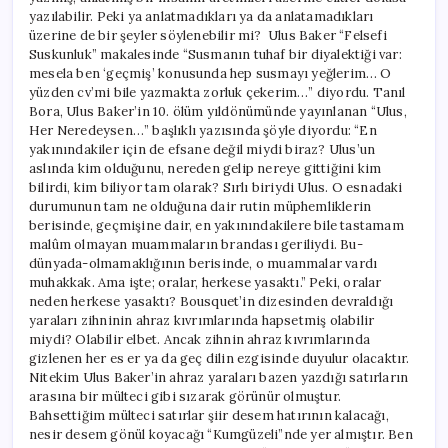
yazılabilir. Peki ya anlatmadıkları ya da anlatamadıkları
üzerine de bir şeyler söylenebilir mi? Ulus Baker “Felsefi
Suskunluk” makalesinde “Susmanın tuhaf bir diyalektiği var:
mesela ben ‘geçmiş’ konusunda hep susmayı yeğlerim… O
yüzden cv’mi bile yazmakta zorluk çekerim…” diyordu. Tanıl
Bora, Ulus Baker’in 10. ölüm yıldönümünde yayınlanan “Ulus,
Her Neredeysen…” başlıklı yazısında şöyle diyordu: “En
yakınındakiler için de efsane değil miydi biraz? Ulus’un
aslında kim olduğunu, nereden gelip nereye gittiğini kim
bilirdi, kim biliyor tam olarak? Sırlı biriydi Ulus. O esnadaki
durumunun tam ne olduğuna dair rutin müphemliklerin
berisinde, geçmişine dair, en yakınındakilere bile tastamam
malûm olmayan muammaların brandası geriliydi. Bu-
dünyada-olmamaklığının berisinde, o muammalar vardı
muhakkak. Ama işte; oralar, herkese yasaktı.” Peki, oralar
neden herkese yasaktı? Bousquet’in dizesinden devraldığı
yaraları zihninin ahraz kıvrımlarında hapsetmiş olabilir
miydi? Olabilir elbet. Ancak zihnin ahraz kıvrımlarında
gizlenen her es er ya da geç dilin ezgisinde duyulur olacaktır.
Nitekim Ulus Baker’in ahraz yaraları bazen yazdığı satırların
arasına bir mülteci gibi sızarak görünür olmuştur.
Bahsettiğim mülteci satırlar şiir desem hatırının kalacağı,
nesir desem gönül koyacağı “Kumgüzeli”nde yer almıştır. Ben