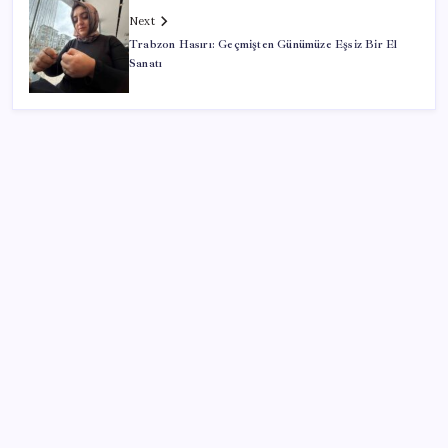
Next
Trabzon Hasırı: Geçmişten Günümüze Eşsiz Bir El
Sanatı
SON YAZILAR
Uluslararası öğrencilere 2 yıl ikamet izni
Türk şirket, Abu Dabi ile Dubai arasındaki seyahat
süresini 30 dakikaya indiriyor
Otomobil satışlarında sert fren