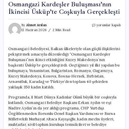
Osmangazi Kardeşler Buluşması’nın
İkincisi Üsküp’te Coşkuyla Gerçekleşti
Osmangazi
By
Ahmet Arslan
yorumlar kapalı
Kardeşler
13 Haziran 2026
2 Min Read
Buluşması’nın
İkincisi
Üsküp’te
Osmangazi Belediyesi, Balkan ülkeleriyle olan güçlü ilişkilerini
Coşkuyla
pekiştirmek amacıyla düzenlediği “Osmangazi Kardeşler
Gerçekleşti
için
Buluşması”nın ikinci etkinliğini Kuzey Makedonya’nın
başkenti Üsküp’te gerçekleştirdi. Geçtiğimiz yıl ilki yapılan bu
buluşmaya, Yunanistan, Bulgaristan, Romanya, Gagavuzya,
Kuzey Makedonya, Kosova, Bosna-Hersek, Sırbistan,
Arnavutluk, Karadağ ve Türkiye’den toplam 40 şehirden
yaklaşık 350 kadın katıldı.
Programda, 8 Mart Dünya Kadınlar Günü büyük bir coşkuyla
kutlandı. Osmangazi Belediye Başkanı Erkan Aydın ve eşi
Nadire Aydın’ın da yer aldığı programa, CHP Yurtdışı
Örgütlenmeden Sorumlu Genel Başkan Yardımcısı ve Bursa
Milletvekili Nurhayat Altaca Kayışoğlu, kadın meclis üyeleri,
muhtarlar, sivil toplum kuruluşu temsilcileri ve belediye