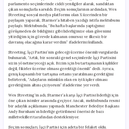
parlamento seçimlerinde ciddi yenilgiler alarak, sandıktan
çıkan sonuçlarla sarsıldı. Seçim sonuçlarının ardından, Wes
Streeting sosyal medya platformu olan X üzerinden bir
paylaşım yaparak, Starmer’a hitaben yazdığı istifa mektubunu
paylaştı. Mektubunda, “Bu hafta başlarında yaptığımız
görüşmeden de bildiğiniz gibi liderliğinize olan güvenimi
yitirdiğim için görevde kalmanın onursuz ve ilkesiz bir
davranış olacağına karar verdim” ifadelerini kullandı.
Streeting, İşçi Partisi’nin geleceği üzerine önemli vurgularda
bulunarak, “Artık, bir sonraki genel seçimlerde İşçi Partisini
sizin yönetmeyeceği açık. Bizim için bu tartışmanın kişilikler
değil, fikirler üzerine olması gerektiği önemli” dedi. Ayrıca,
geniş kapsamlı bir tartışma ortamı yaratılması gerektiğini
belirterek, “Adayların mümkün olan en iyi kişiler olması
gerektiğinin altını çiziyorum” ifadelerine yer verdi.
Wes Streeting’in adı, Starmer’a karşı İşçi Partisi liderliği için
öne çıkan isimler arasında geçiyor. Ancak, mektubunda resmi
bir adaylık açıklaması yapmadı. Manchester Belediye Başkanı
Andy Burnham’ın liderliğe getirilmesi önerisi de bazı
milletvekilleri tarafından destekleniyor.
Seçim sonuçları, İşçi Partisi için adeta bir felaket oldu.