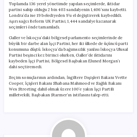
Toplamda 136 yerel yönetimde yapılan seçimlerde, iktidar
partisi sahip olduğu 2 bin 403 sandalyenin 1,406’sını kaybetti.
Londra’da ise 19 belediyeden 9’u el değiştirerek kaybedildi.
Aşırı sağcı Reform UK Partisi, 1,444 sandalye kazanarak
seçimleri önde tamamladı.
Galler ve İskoçya’daki bölgesel parlamento seçimlerinde de
büyük bir darbe alan İşçi Partisi, her iki ülkede de üçüncü parti
konumuna düştü. İskoçya’da bağımsızlık yanlısı İskoçya Ulusal
Partisi beşinci kez birinci olurken, Galler’de iktidarını
kaybeden İşçi Partisi, Bölgesel Başbakan Eluned Morgan’ı
dahi seçtiremedi.
Seçim sonuçlarının ardından, İngiltere Dışişleri Bakanı Yvette
Cooper, İçişleri Bakanı Shabana Mahmood ve Sağlık Bakanı
Wes Streeting dahil olmak üzere 100’e yakın İşçi Partili
milletvekili, Başbakan Starmer’ın istifasını talep etti.