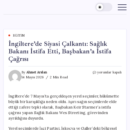
Skip
to
content
EĞITIM
İngiltere’de Siyasi Çalkantı: Sağlık
Bakanı İstifa Etti, Başbakan’a İstifa
Çağrısı
İngiltere’de
By
Ahmet Arslan
yorumlar kapalı
Siyasi
14 Mayıs 2026
2 Min Read
Çalkantı:
Sağlık
Bakanı
İngiltere’de 7 Mayıs’ta gerçekleşen yerel seçimler, hükümette
İstifa
büyük bir karışıklığa neden oldu. Aşırı sağın seçimlerde elde
Etti,
Başbakan’a
ettiği zafere tepki olarak, Başbakan Keir Starmer’a istifa
İstifa
çağrısı yapan Sağlık Bakanı Wes Streeting, görevinden
Çağrısı
ayrıldığını duyurdu.
için
Yerel seçimlerde İşçi Partisi, İskoçya ve Galler’deki bölgesel