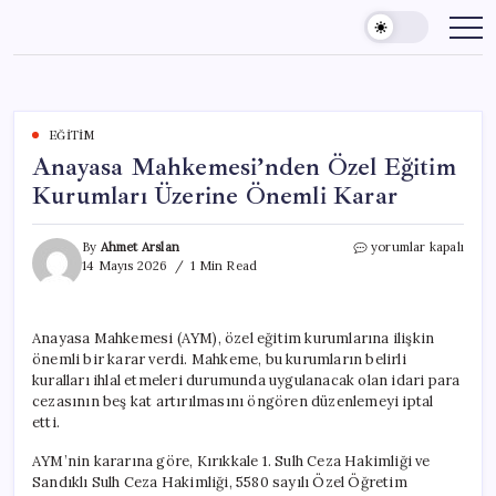
Skip
to
content
EĞITIM
Anayasa Mahkemesi’nden Özel Eğitim
Kurumları Üzerine Önemli Karar
Anayasa
By
Ahmet Arslan
yorumlar kapalı
Mahkemesi’nden
14 Mayıs 2026
1 Min Read
Özel
Eğitim
Kurumları
Anayasa Mahkemesi (AYM), özel eğitim kurumlarına ilişkin
Üzerine
önemli bir karar verdi. Mahkeme, bu kurumların belirli
Önemli
Karar
kuralları ihlal etmeleri durumunda uygulanacak olan idari para
için
cezasının beş kat artırılmasını öngören düzenlemeyi iptal
etti.
AYM’nin kararına göre, Kırıkkale 1. Sulh Ceza Hakimliği ve
Sandıklı Sulh Ceza Hakimliği, 5580 sayılı Özel Öğretim