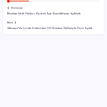
Previous
Mazlum Abdi Türkiye Ziyareti İçin Hazırlıklarını Açıkladı
Next
Almanya’da Çocuk Doktoruna 130 İstismar İddiasıyla Dava Açıldı
SON YAZILAR
ASELSAN, Avrupa’nın En Büyük Hava Savunma Tesisi
Oğulbey’i Geliştiriyor
UBS Baş Yatırım Sorumlusu’ndan altın tahmini: