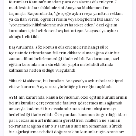
Kurumları Kanunu’nun idari para cezalarını düzenleyen 7.
maddesinin bazı hükümlerini Anayasa Mahkemesi’ne
taşımıştı. Başvurularda, “gerçeğe aykırı veya yanıltıcı reklam
ya da ilan veren, öğrenci resim veya bilgilerini kullanan” ve
“yönetmelik hükümlerine aykırı hareket eden” özel eğitim
kurumları için belirlenen beş kat artışın Anayasa’ya aykırı
olduğu belirtildi.
Başvurularda, söz konusu düzenlemelerin hangi süre
içerisinde tekrarlanan fiillerin dikkate alınacağına dair bir
zaman dilimi belirlenmediği ifade edildi. Bu durumun, özel
eğitim kurumlarının sürekli bir yaptırım tehdidi altında
kalmasına neden olduğu vurgulandı.
Yüksek Mahkeme, bu kuralları Anayasa’ya aykırı bularak iptal
etti ve kararın 9 ay sonra yürürlüğe gireceğini açıkladı.
AYM’nin kararında, kanun koyucunun özel eğitim kurumlarının
belirli kurallar çerçevesinde faaliyet göstermesini sağlamak
amacıyla kademeli bir cezalandırma sistemi oluşturmayı
hedeflediği ifade edildi. Öte yandan, kanunun öngördüğü idari
para cezasının artırılmasını gerektiren ihlallerin ne zaman
tekrarlanacağına dair bir zaman sınırının olmaması, sürekli
bir ağırlaştırma tehdidi doğurarak bu kurumlar için orantısız