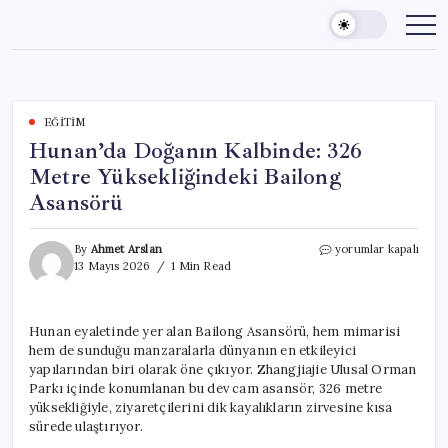
Skip
to
content
EĞITIM
Hunan’da Doğanın Kalbinde: 326
Metre Yüksekliğindeki Bailong
Asansörü
Hunan’da
By
Ahmet Arslan
yorumlar kapalı
Doğanın
13 Mayıs 2026
1 Min Read
Kalbinde:
326
Metre
Hunan eyaletinde yer alan Bailong Asansörü, hem mimarisi
Yüksekliğindeki
hem de sunduğu manzaralarla dünyanın en etkileyici
Bailong
Asansörü
yapılarından biri olarak öne çıkıyor. Zhangjiajie Ulusal Orman
için
Parkı içinde konumlanan bu dev cam asansör, 326 metre
yüksekliğiyle, ziyaretçilerini dik kayalıkların zirvesine kısa
sürede ulaştırıyor.