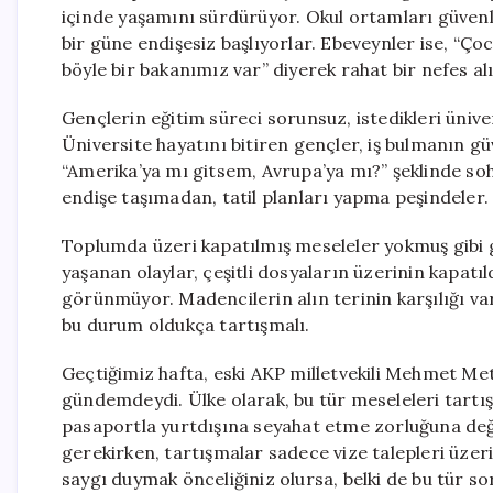
içinde yaşamını sürdürüyor. Okul ortamları güvenli
bir güne endişesiz başlıyorlar. Ebeveynler ise, “Ço
böyle bir bakanımız var” diyerek rahat bir nefes alı
Gençlerin eğitim süreci sorunsuz, istedikleri üniver
Üniversite hayatını bitiren gençler, iş bulmanın g
“Amerika’ya mı gitsem, Avrupa’ya mı?” şeklinde sohb
endişe taşımadan, tatil planları yapma peşindeler.
Toplumda üzeri kapatılmış meseleler yokmuş gibi gö
yaşanan olaylar, çeşitli dosyaların üzerinin kapatıl
görünmüyor. Madencilerin alın terinin karşılığı var,
bu durum oldukça tartışmalı.
Geçtiğimiz hafta, eski AKP milletvekili Mehmet Met
gündemdeydi. Ülke olarak, bu tür meseleleri tart
pasaportla yurtdışına seyahat etme zorluğuna deği
gerekirken, tartışmalar sadece vize talepleri üzeri
saygı duymak önceliğiniz olursa, belki de bu tür so