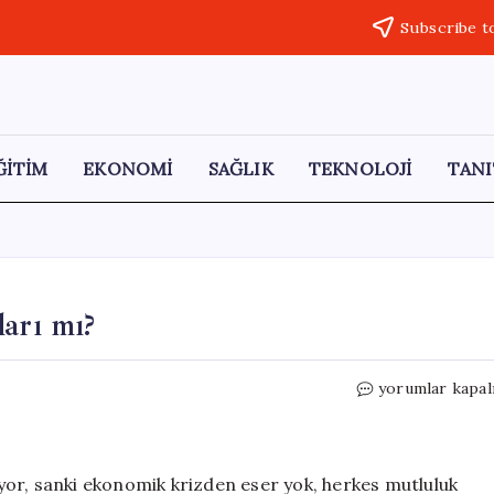
Subscribe t
ĞİTİM
EKONOMİ
SAĞLIK
TEKNOLOJİ
TANI
arı mı?
Ülkemizin
yorumlar kapal
Önceliği:
Vize
Sorunları
mı?
or, sanki ekonomik krizden eser yok, herkes mutluluk