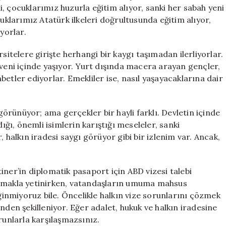
için
, çocuklarımız huzurla eğitim alıyor, sanki her sabah yeni
cuklarımız Atatürk ilkeleri doğrultusunda eğitim alıyor,
yorlar.
sitelere girişte herhangi bir kaygı taşımadan ilerliyorlar.
üveni içinde yaşıyor. Yurt dışında macera arayan gençler,
etler ediyorlar. Emekliler ise, nasıl yaşayacaklarına dair
rünüyor; ama gerçekler bir hayli farklı. Devletin içinde
dığı, önemli isimlerin karıştığı meseleler, sanki
 halkın iradesi saygı görüyor gibi bir izlenim var. Ancak,
iner’in diplomatik pasaport için ABD vizesi talebi
ışmakla yetinirken, vatandaşların umuma mahsus
nmiyoruz bile. Öncelikle halkın vize sorunlarını çözmek
nden şekilleniyor. Eğer adalet, hukuk ve halkın iradesine
runlarla karşılaşmazsınız.