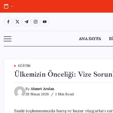
Skip
-
to
content
https://www.facebook.com/
https://twitter.com/
https://t.me/
https://www.instagram.com/
https://youtube.com/
ANA SAYFA
E
EĞITIM
Ülkemizin Önceliği: Vize Sorunl
By
Ahmet Arslan
28 Nisan 2026
1 Min Read
Sanki toplumumuzda barış ve huzur rüzgarları esiy