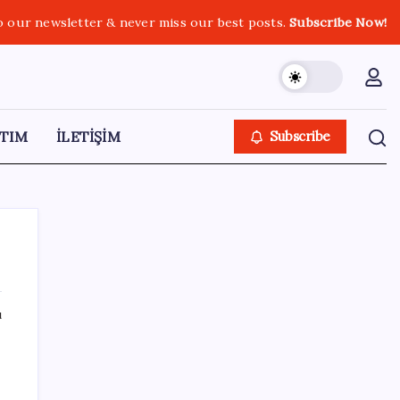
o our newsletter & never miss our best posts.
Subscribe Now!
TIM
İLETİŞİM
Subscribe
ı
SON YAZILAR
Türk şirket, Abu Dabi ile Dubai arasındaki
seyahat süresini 30 dakikaya indiriyor