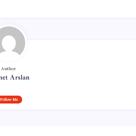
Author
et Arslan
Follow Me