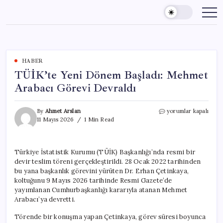
Skip
to
content
HABER
TÜİK’te Yeni Dönem Başladı: Mehmet
Arabacı Görevi Devraldı
TÜİK’te
By
Ahmet Arslan
yorumlar kapalı
Yeni
11 Mayıs 2026
1 Min Read
Dönem
Başladı:
Mehmet
Türkiye İstatistik Kurumu (TÜİK) Başkanlığı’nda resmi bir
Arabacı
devir teslim töreni gerçekleştirildi. 28 Ocak 2022 tarihinden
Görevi
Devraldı
bu yana başkanlık görevini yürüten Dr. Erhan Çetinkaya,
için
koltuğunu 9 Mayıs 2026 tarihinde Resmi Gazete’de
yayımlanan Cumhurbaşkanlığı kararıyla atanan Mehmet
Arabacı’ya devretti.
Törende bir konuşma yapan Çetinkaya, görev süresi boyunca