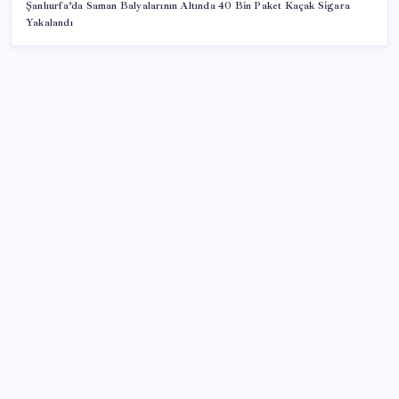
Şanlıurfa’da Saman Balyalarının Altında 40 Bin Paket Kaçak Sigara
Yakalandı
SON YAZILAR
23 ülkede faaliyet gösteren Türk devi kararını verdi:
Ülkedeki bütün mağazalarını kapatıyor
2026 KPSS Lise (Ortaöğretim) başvuruları ne zaman?
KPSS Ortaöğretim başvuruları nasıl ve nereden
yapılır?
Süleyman Soylu’nun ‘Murat Karayılan’ açıklaması
yeniden gündem oldu: ‘Yakalayıp bin parçaya