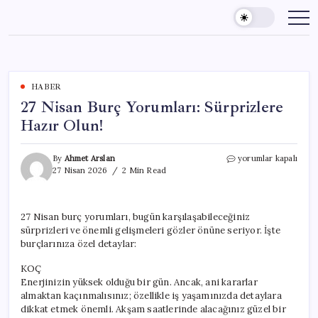
Skip
to
content
HABER
27 Nisan Burç Yorumları: Sürprizlere
Hazır Olun!
27
By
Ahmet Arslan
yorumlar kapalı
Nisan
27 Nisan 2026
2 Min Read
Burç
Yorumları:
Sürprizlere
27 Nisan burç yorumları, bugün karşılaşabileceğiniz
Hazır
sürprizleri ve önemli gelişmeleri gözler önüne seriyor. İşte
Olun!
için
burçlarınıza özel detaylar:
KOÇ
Enerjinizin yüksek olduğu bir gün. Ancak, ani kararlar
almaktan kaçınmalısınız; özellikle iş yaşamınızda detaylara
dikkat etmek önemli. Akşam saatlerinde alacağınız güzel bir