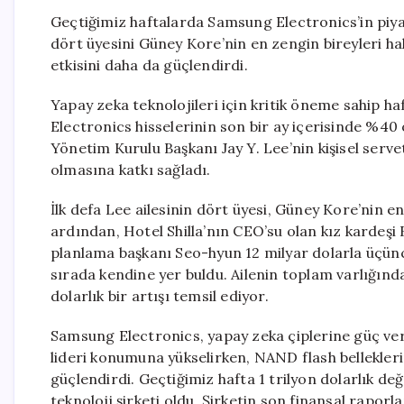
Geçtiğimiz haftalarda Samsung Electronics’in piyas
dört üyesini Güney Kore’nin en zengin bireyleri ha
etkisini daha da güçlendirdi.
Yapay zeka teknolojileri için kritik öneme sahip h
Electronics hisselerinin son bir ay içerisinde %40
Yönetim Kurulu Başkanı Jay Y. Lee’nin kişisel serve
olmasına katkı sağladı.
İlk defa Lee ailesinin dört üyesi, Güney Kore’nin en 
ardından, Hotel Shilla’nın CEO’su olan kız kardeşi 
planlama başkanı Seo-hyun 12 milyar dolarla üçün
sırada kendine yer buldu. Ailenin toplam varlığında
dolarlık bir artışı temsil ediyor.
Samsung Electronics, yapay zeka çiplerine güç ver
lideri konumuna yükselirken, NAND flash belleklerin
güçlendirdi. Geçtiğimiz hafta 1 trilyon dolarlık de
teknoloji şirketi oldu. Şirketin son finansal rapor