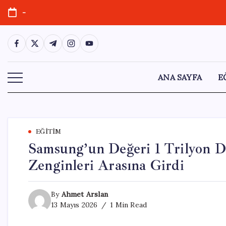
Skip
-
to
content
https://www.facebook.com/
https://twitter.com/
https://t.me/
https://www.instagram.com/
https://youtube.com/
ANA SAYFA
E
EĞITIM
Samsung’un Değeri 1 Trilyon Do
Zenginleri Arasına Girdi
By
Ahmet Arslan
13 Mayıs 2026
1 Min Read