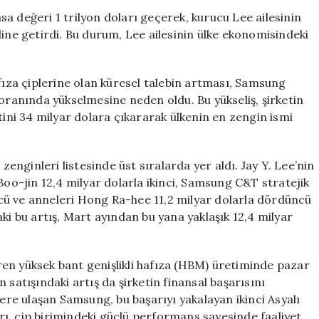
Doları
a değeri 1 trilyon doları geçerek, kurucu Lee ailesinin
Aştı,
line getirdi. Bu durum, Lee ailesinin ülke ekonomisindeki
Lee
Ailesi
Dünyanın
afıza çiplerine olan küresel talebin artması, Samsung
En
 oranında yükselmesine neden oldu. Bu yükseliş, şirketin
Zenginleri
tini 34 milyar dolara çıkararak ülkenin en zengin ismi
Arasına
Girdi
için
zenginleri listesinde üst sıralarda yer aldı. Jay Y. Lee’nin
Boo-jin 12,4 milyar dolarla ikinci, Samsung C&T stratejik
cü ve anneleri Hong Ra-hee 11,2 milyar dolarla dördüncü
ki bu artış, Mart ayından bu yana yaklaşık 12,4 milyar
en yüksek bant genişlikli hafıza (HBM) üretiminde pazar
 satışındaki artış da şirketin finansal başarısını
ğere ulaşan Samsung, bu başarıyı yakalayan ikinci Asyalı
ları, çip birimindeki güçlü performans sayesinde faaliyet