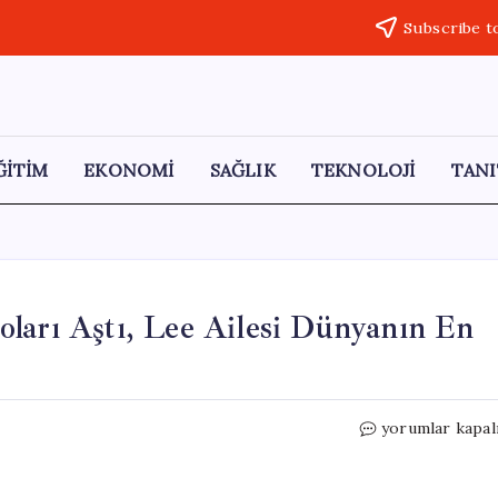
Subscribe t
ĞİTİM
EKONOMİ
SAĞLIK
TEKNOLOJİ
TANI
ları Aştı, Lee Ailesi Dünyanın En
Samsung’un
yorumlar kapal
Değeri
1
Trilyon