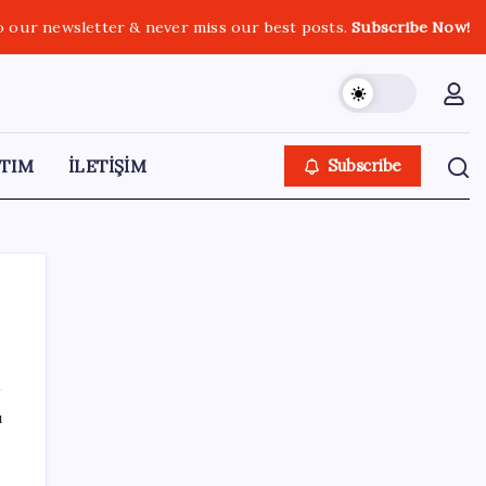
o our newsletter & never miss our best posts.
Subscribe Now!
TIM
İLETİŞİM
Subscribe
SON YAZILAR
ı
Uluslararası öğrencilere 2 yıl ikamet izni