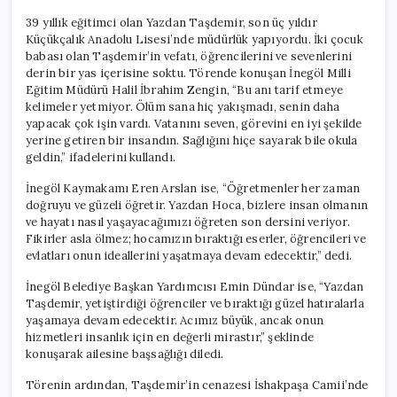
39 yıllık eğitimci olan Yazdan Taşdemir, son üç yıldır
Küçükçalık Anadolu Lisesi’nde müdürlük yapıyordu. İki çocuk
babası olan Taşdemir’in vefatı, öğrencilerini ve sevenlerini
derin bir yas içerisine soktu. Törende konuşan İnegöl Milli
Eğitim Müdürü Halil İbrahim Zengin, “Bu anı tarif etmeye
kelimeler yetmiyor. Ölüm sana hiç yakışmadı, senin daha
yapacak çok işin vardı. Vatanını seven, görevini en iyi şekilde
yerine getiren bir insandın. Sağlığını hiçe sayarak bile okula
geldin,” ifadelerini kullandı.
İnegöl Kaymakamı Eren Arslan ise, “Öğretmenler her zaman
doğruyu ve güzeli öğretir. Yazdan Hoca, bizlere insan olmanın
ve hayatı nasıl yaşayacağımızı öğreten son dersini veriyor.
Fikirler asla ölmez; hocamızın bıraktığı eserler, öğrencileri ve
evlatları onun ideallerini yaşatmaya devam edecektir,” dedi.
İnegöl Belediye Başkan Yardımcısı Emin Dündar ise, “Yazdan
Taşdemir, yetiştirdiği öğrenciler ve bıraktığı güzel hatıralarla
yaşamaya devam edecektir. Acımız büyük, ancak onun
hizmetleri insanlık için en değerli mirastır,” şeklinde
konuşarak ailesine başsağlığı diledi.
Törenin ardından, Taşdemir’in cenazesi İshakpaşa Camii’nde