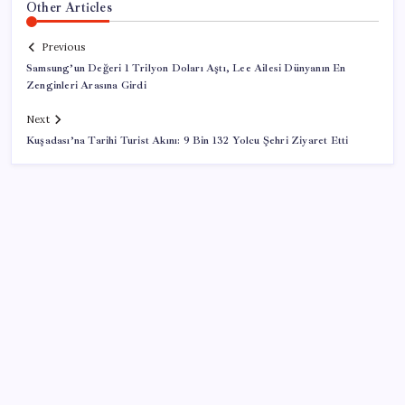
Other Articles
Previous
Samsung’un Değeri 1 Trilyon Doları Aştı, Lee Ailesi Dünyanın En
Zenginleri Arasına Girdi
Next
Kuşadası’na Tarihi Turist Akını: 9 Bin 132 Yolcu Şehri Ziyaret Etti
SON YAZILAR
İş Bankası’nda üst yönetim değişikliği