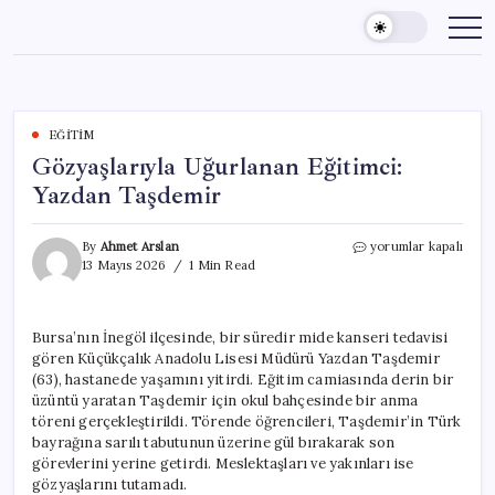
Skip
to
content
EĞITIM
Gözyaşlarıyla Uğurlanan Eğitimci:
Yazdan Taşdemir
Gözyaşlarıyla
By
Ahmet Arslan
yorumlar kapalı
Uğurlanan
13 Mayıs 2026
1 Min Read
Eğitimci:
Yazdan
Taşdemir
Bursa’nın İnegöl ilçesinde, bir süredir mide kanseri tedavisi
için
gören Küçükçalık Anadolu Lisesi Müdürü Yazdan Taşdemir
(63), hastanede yaşamını yitirdi. Eğitim camiasında derin bir
üzüntü yaratan Taşdemir için okul bahçesinde bir anma
töreni gerçekleştirildi. Törende öğrencileri, Taşdemir’in Türk
bayrağına sarılı tabutunun üzerine gül bırakarak son
görevlerini yerine getirdi. Meslektaşları ve yakınları ise
gözyaşlarını tutamadı.