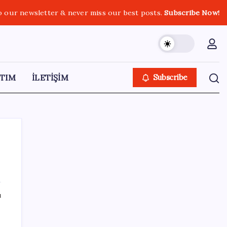
o our newsletter & never miss our best posts.
Subscribe Now!
TIM
İLETİŞİM
Subscribe
SON YAZILAR
ı
Otomobil satışlarında sert fren