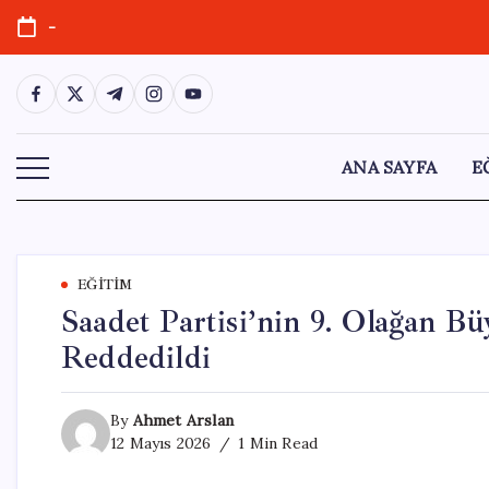
Skip
-
to
content
https://www.facebook.com/
https://twitter.com/
https://t.me/
https://www.instagram.com/
https://youtube.com/
ANA SAYFA
E
EĞITIM
Saadet Partisi’nin 9. Olağan Bü
Reddedildi
By
Ahmet Arslan
12 Mayıs 2026
1 Min Read