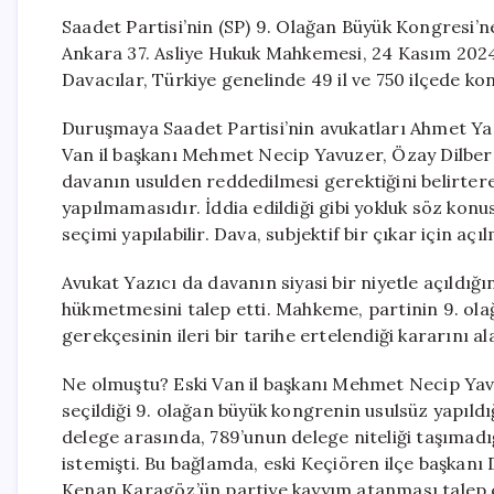
Saadet Partisi’nin (SP) 9. Olağan Büyük Kongresi’ne
Ankara 37. Asliye Hukuk Mahkemesi, 24 Kasım 2024’t
Davacılar, Türkiye genelinde 49 il ve 750 ilçede k
Duruşmaya Saadet Partisi’nin avukatları Ahmet Yaz
Van il başkanı Mehmet Necip Yavuzer, Özay Dilber 
davanın usulden reddedilmesi gerektiğini belirterek
yapılmamasıdır. İddia edildiği gibi yokluk söz konu
seçimi yapılabilir. Dava, subjektif bir çıkar için açıl
Avukat Yazıcı da davanın siyasi bir niyetle açıld
hükmetmesini talep etti. Mahkeme, partinin 9. ola
gerekçesinin ileri bir tarihe ertelendiği kararını a
Ne olmuştu? Eski Van il başkanı Mehmet Necip Yav
seçildiği 9. olağan büyük kongrenin usulsüz yapıldığ
delege arasında, 789’unun delege niteliği taşımad
istemişti. Bu bağlamda, eski Keçiören ilçe başkan
Kenan Karagöz’ün partiye kayyım atanması talep e