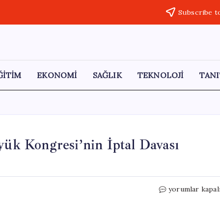
Subscribe t
ĞİTİM
EKONOMİ
SAĞLIK
TEKNOLOJİ
TANI
yük Kongresi’nin İptal Davası
Saadet
yorumlar kapal
Partisi’nin
9.
Olağan