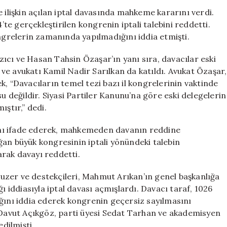
Büyük
 ilişkin açılan iptal davasında mahkeme kararını verdi.
Kongresi’nin
e gerçekleştirilen kongrenin iptali talebini reddetti.
İptal
ongrelerin zamanında yapılmadığını iddia etmişti.
Davası
Reddedildi
ıcı ve Hasan Tahsin Özaşar’ın yanı sıra, davacılar eski
için
ve avukatı Kamil Nadir Sarılkan da katıldı. Avukat Özaşar,
, “Davacıların temel tezi bazı il kongrelerinin vaktinde
su değildir. Siyasi Partiler Kanunu’na göre eski delegelerin
mıştır,” dedi.
ığını ifade ederek, mahkemeden davanın reddine
ğan büyük kongresinin iptali yönündeki talebin
larak davayı reddetti.
uzer ve destekçileri, Mahmut Arıkan’ın genel başkanlığa
ı iddiasıyla iptal davası açmışlardı. Davacı taraf, 1026
ığını iddia ederek kongrenin geçersiz sayılmasını
ı Davut Açıkgöz, parti üyesi Sedat Tarhan ve akademisyen
dilmişti.