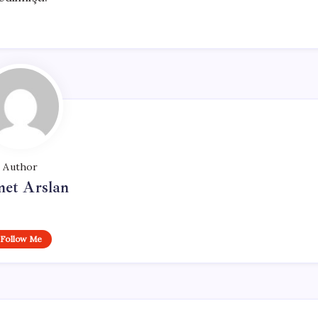
Author
et Arslan
Follow Me