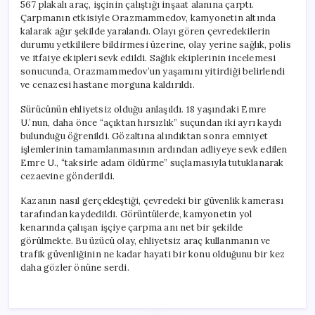
567 plakalı araç, işçinin çalıştığı inşaat alanına çarptı.
Çarpmanın etkisiyle Orazmammedov, kamyonetin altında
kalarak ağır şekilde yaralandı. Olayı gören çevredekilerin
durumu yetkililere bildirmesi üzerine, olay yerine sağlık, polis
ve itfaiye ekipleri sevk edildi. Sağlık ekiplerinin incelemesi
sonucunda, Orazmammedov’un yaşamını yitirdiği belirlendi
ve cenazesi hastane morguna kaldırıldı.
Sürücünün ehliyetsiz olduğu anlaşıldı. 18 yaşındaki Emre
U.’nun, daha önce “açıktan hırsızlık” suçundan iki ayrı kaydı
bulunduğu öğrenildi. Gözaltına alındıktan sonra emniyet
işlemlerinin tamamlanmasının ardından adliyeye sevk edilen
Emre U., “taksirle adam öldürme” suçlamasıyla tutuklanarak
cezaevine gönderildi.
Kazanın nasıl gerçekleştiği, çevredeki bir güvenlik kamerası
tarafından kaydedildi. Görüntülerde, kamyonetin yol
kenarında çalışan işçiye çarpma anı net bir şekilde
görülmekte. Bu üzücü olay, ehliyetsiz araç kullanmanın ve
trafik güvenliğinin ne kadar hayati bir konu olduğunu bir kez
daha gözler önüne serdi.