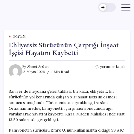
Skip
to
content
EĞITIM
Ehliyetsiz Sürücünün Çarptığı İnşaat
İşçisi Hayatını Kaybetti
Ehliyetsiz
By
Ahmet Arslan
yorumlar kapalı
Sürücünün
12 Mayıs 2026
1 Min Read
Çarptığı
İnşaat
İşçisi
Sarıyer’de meydana gelen talihsiz bir kaza, ehliyetsiz bir
Hayatını
sürücünün yol kenarında çalışan bir inşaat işçisini ezmesi
Kaybetti
için
sonucu sonuçlandı. Türkmenistan uyruklu işçi Arslan
Orazmammedov, kamyonetin çarpması sonucunda ağır
yaralanarak hayatını kaybetti. Kaza, Maden Mahallesi’nde saat
13.50 sularında gerçekleşti.
Kamyonetin sürücüsü Emre U.’nun kullanmakta olduğu 59 AJC