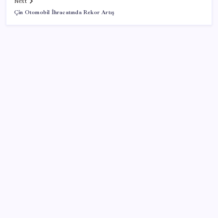
Next
Çin Otomobil İhracatında Rekor Artış
SON YAZILAR
İş Bankası’nda üst yönetim değişikliği
ASELSAN, Avrupa’nın En Büyük Hava Savunma Tesisi
Oğulbey’i Geliştiriyor
UBS Baş Yatırım Sorumlusu’ndan altın tahmini:
Fiyatlardaki düşüşler alım fırsatı yaratıyor
iPhone 18 Pro Fiyatı Ne Kadar Artacak?