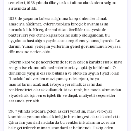
temelleri, 1938 yılında ülkeyi etkisi altına alan kolera salgını
sırasında atıldı.
1938’de yaşanan kolera salgınına karşı önlemler almak
amacıyla hükümet, evlerin topluca kireçle boyanmasını
zorunlu kıldı. Kireç, dezenfektan özellikleri sayesinde
bakterileri yok etme kapasitesine sahip olduğundan, bu
uygulama hastalığın yayılmasını engellemeyi amaçlıyordu. Bu
durum, Yunan yerleşim yerlerinin genel görünümünün beyaza
dönmesine neden oldu.
Evlerin kapı ve pencerelerinde tercih edilen karakteristik mavi
rengin ise ekonomik nedenlerle ortaya çıktığı belirlendi. O
dönemde yaygın olarak bulunan ve oldukça uygun fiyatlı olan
“Loulaki” adı verilen mavi çamaşır deterjanı, boya
masraflarını azaltmak isteyen yerel halk tarafından
renklendirici olarak kullanıldı. Mavi renk, bir moda akımından
ziyade halk için en erişilebilir ve düşük maliyetli seçenekler
arasında yer aldı.
1967 yılında iktidara gelen askeri yönetim, mavi ve beyaz
kombinasyonunu ulusal kimliğin bir simgesi olarak kabul etti.
Çıkarılan yasalarla adalarda bu renklerin kullanımı zorunlu
hale getirilerek mimari standartlar belirlendi. Takip eden