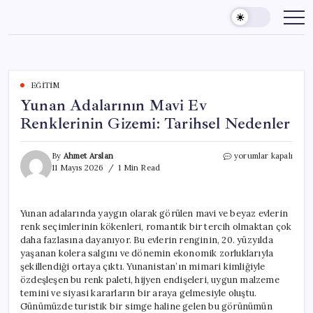
Skip
to
content
EĞITIM
Yunan Adalarının Mavi Ev
Renklerinin Gizemi: Tarihsel Nedenler
Yunan
By
Ahmet Arslan
yorumlar kapalı
Adalarının
11 Mayıs 2026
1 Min Read
Mavi
Ev
Renklerinin
Yunan adalarında yaygın olarak görülen mavi ve beyaz evlerin
Gizemi:
renk seçimlerinin kökenleri, romantik bir tercih olmaktan çok
Tarihsel
Nedenler
daha fazlasına dayanıyor. Bu evlerin renginin, 20. yüzyılda
için
yaşanan kolera salgını ve dönemin ekonomik zorluklarıyla
şekillendiği ortaya çıktı. Yunanistan’ın mimari kimliğiyle
özdeşleşen bu renk paleti, hijyen endişeleri, uygun malzeme
temini ve siyasi kararların bir araya gelmesiyle oluştu.
Günümüzde turistik bir simge haline gelen bu görünümün