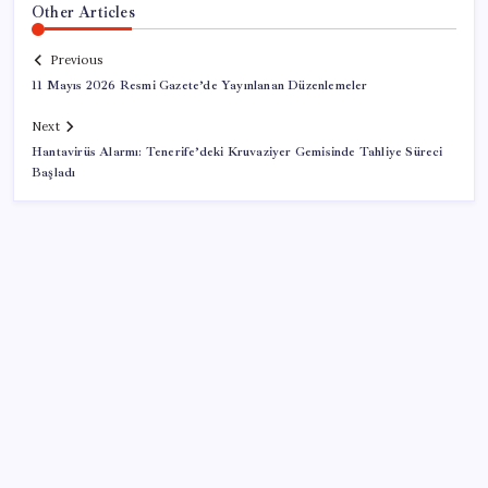
Other Articles
Previous
11 Mayıs 2026 Resmi Gazete’de Yayınlanan Düzenlemeler
Next
Hantavirüs Alarmı: Tenerife’deki Kruvaziyer Gemisinde Tahliye Süreci
Başladı
SON YAZILAR
İş Bankası’nda üst yönetim değişikliği