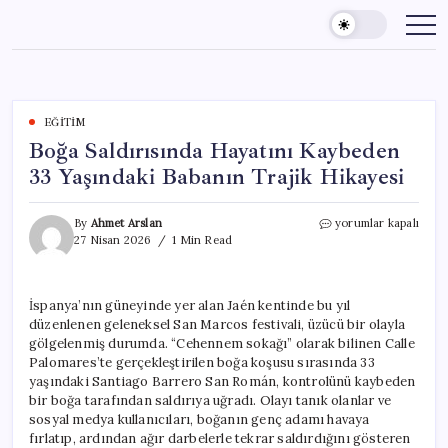
Skip
to
content
EĞITIM
Boğa Saldırısında Hayatını Kaybeden
33 Yaşındaki Babanın Trajik Hikayesi
Boğa
By
Ahmet Arslan
yorumlar kapalı
Saldırısında
27 Nisan 2026
1 Min Read
Hayatını
Kaybeden
33
İspanya’nın güneyinde yer alan Jaén kentinde bu yıl
Yaşındaki
düzenlenen geleneksel San Marcos festivali, üzücü bir olayla
Babanın
Trajik
gölgelenmiş durumda. “Cehennem sokağı” olarak bilinen Calle
Hikayesi
Palomares’te gerçekleştirilen boğa koşusu sırasında 33
için
yaşındaki Santiago Barrero San Román, kontrolünü kaybeden
bir boğa tarafından saldırıya uğradı. Olayı tanık olanlar ve
sosyal medya kullanıcıları, boğanın genç adamı havaya
fırlatıp, ardından ağır darbelerle tekrar saldırdığını gösteren