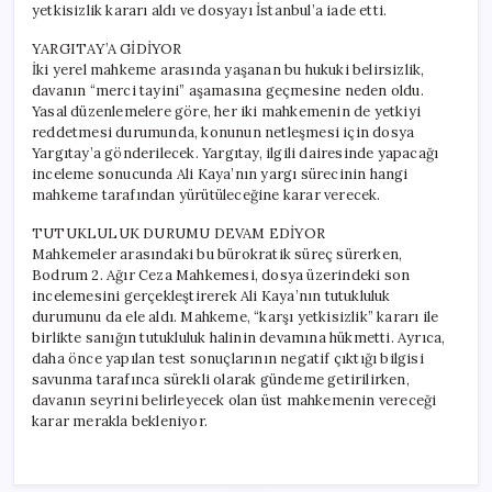
yetkisizlik kararı aldı ve dosyayı İstanbul’a iade etti.
YARGITAY’A GİDİYOR
İki yerel mahkeme arasında yaşanan bu hukuki belirsizlik,
davanın “merci tayini” aşamasına geçmesine neden oldu.
Yasal düzenlemelere göre, her iki mahkemenin de yetkiyi
reddetmesi durumunda, konunun netleşmesi için dosya
Yargıtay’a gönderilecek. Yargıtay, ilgili dairesinde yapacağı
inceleme sonucunda Ali Kaya’nın yargı sürecinin hangi
mahkeme tarafından yürütüleceğine karar verecek.
TUTUKLULUK DURUMU DEVAM EDİYOR
Mahkemeler arasındaki bu bürokratik süreç sürerken,
Bodrum 2. Ağır Ceza Mahkemesi, dosya üzerindeki son
incelemesini gerçekleştirerek Ali Kaya’nın tutukluluk
durumunu da ele aldı. Mahkeme, “karşı yetkisizlik” kararı ile
birlikte sanığın tutukluluk halinin devamına hükmetti. Ayrıca,
daha önce yapılan test sonuçlarının negatif çıktığı bilgisi
savunma tarafınca sürekli olarak gündeme getirilirken,
davanın seyrini belirleyecek olan üst mahkemenin vereceği
karar merakla bekleniyor.