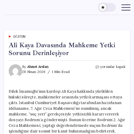
Skip
to
content
EĞITIM
Ali Kaya Davasında Mahkeme Yetki
Sorunu Derinleşiyor
Ali
By
Ahmet Arslan
yorumlar kapalı
Kaya
28 Nisan 2026
1 Min Read
Davasında
Mahkeme
Yetki
Dilek İmamoğlu’nun kardeşi Ali Kaya hakkında yürütülen
Sorunu
hukuki süreçte, mahkemeler arasında yetki karmaşası ortaya
Derinleşiyor
için
çıktı. İstanbul Cumhuriyet Başsavcılığı tarafından hazırlanan
iddianame, 7. Ağır Ceza Mahkemesi’ne sunulmuş; ancak
mahkeme, “suç yeri” gerekçesiyle yetkisizlik kararı vererek
dosyayı Bodrum’a göndermişti. Bunun üzerine Bodrum 2. Ağır
Ceza Mahkemesi, yaptığı değerlendirmede suçun Bodrum’da
işlendiğine dair somut bir kanıt bulunmadığını belirterek,