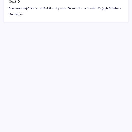
Next
Meteoroloji’den Son Dakika Uyarısı: Sıcak Hava Yerini Yağışlı Günlere
Bırakıyor
SON YAZILAR
Uluslararası öğrencilere 2 yıl ikamet izni
Türk şirket, Abu Dabi ile Dubai arasındaki seyahat
süresini 30 dakikaya indiriyor
Otomobil satışlarında sert fren
YENİ Parti, Sinop’ta örgütlenme çalışmalarını