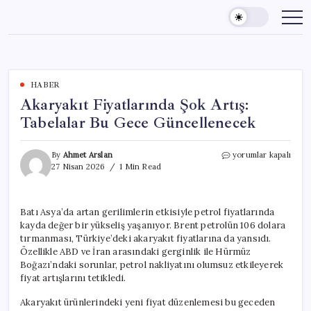
Skip
to
content
HABER
Akaryakıt Fiyatlarında Şok Artış:
Tabelalar Bu Gece Güncellenecek
Akaryakıt
By
Ahmet Arslan
yorumlar kapalı
Fiyatlarında
27 Nisan 2026
1 Min Read
Şok
Artış:
Tabelalar
Batı Asya’da artan gerilimlerin etkisiyle petrol fiyatlarında
Bu
kayda değer bir yükseliş yaşanıyor. Brent petrolün 106 dolara
Gece
Güncellenecek
tırmanması, Türkiye’deki akaryakıt fiyatlarına da yansıdı.
için
Özellikle ABD ve İran arasındaki gerginlik ile Hürmüz
Boğazı’ndaki sorunlar, petrol nakliyatını olumsuz etkileyerek
fiyat artışlarını tetikledi.
Akaryakıt ürünlerindeki yeni fiyat düzenlemesi bu geceden