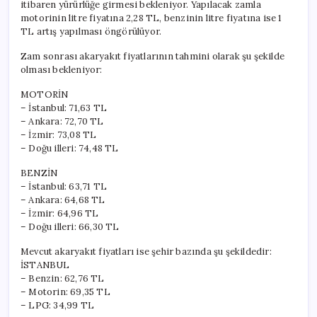
itibaren yürürlüğe girmesi bekleniyor. Yapılacak zamla
motorinin litre fiyatına 2,28 TL, benzinin litre fiyatına ise 1
TL artış yapılması öngörülüyor.
Zam sonrası akaryakıt fiyatlarının tahmini olarak şu şekilde
olması bekleniyor:
MOTORİN
– İstanbul: 71,63 TL
– Ankara: 72,70 TL
– İzmir: 73,08 TL
– Doğu illeri: 74,48 TL
BENZİN
– İstanbul: 63,71 TL
– Ankara: 64,68 TL
– İzmir: 64,96 TL
– Doğu illeri: 66,30 TL
Mevcut akaryakıt fiyatları ise şehir bazında şu şekildedir:
İSTANBUL
– Benzin: 62,76 TL
– Motorin: 69,35 TL
– LPG: 34,99 TL