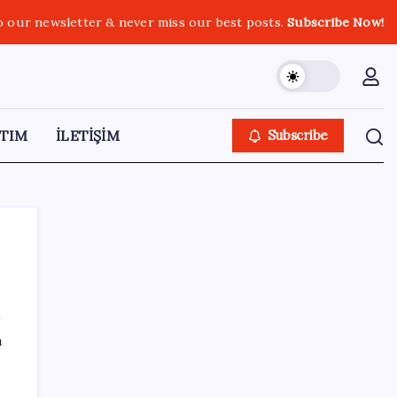
o our newsletter & never miss our best posts.
Subscribe Now!
TIM
İLETİŞİM
Subscribe
SON YAZILAR
ı
İş Bankası’nda üst yönetim değişikliği