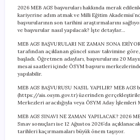
2026 MEB AGS başvuruları hakkında merak edilenler 
kariyerine adım atmak ve Milli Eğitim Akademisi’nd
başvurularının son tarihini araştırmalarını sağlı
ve başvurular nasıl yapılacak? İşte detaylar…
MEB AGS BAŞVURULARI NE ZAMAN SONA ERİYOR? 
tarafından açıklanan güncel sınav takvimine göre
başladı. Öğretmen adayları, başvurularını 20 Mayı
mesai saatleri içinde ÖSYM başvuru merkezlerinden
yapılabilir.
MEB AGS BAŞVURUSU NASIL YAPILIR? MEB AGS baş
(https://ais.osym.gov.tr) üzerinden gerçekleştiri
Merkezleri aracılığıyla veya ÖSYM Aday İşlemleri M
MEB AGS SINAVI NE ZAMAN YAPILACAK? 2026 MEB 
Sınav sonuçları ise 12 Ağustos 2026’da açıklanacak
tarihleri kaçırmamaları büyük önem taşıyor.