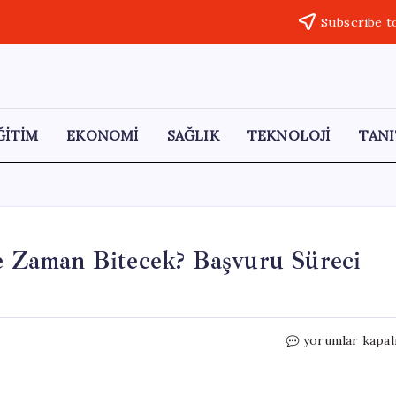
Subscribe t
ĞİTİM
EKONOMİ
SAĞLIK
TEKNOLOJİ
TANI
 Zaman Bitecek? Başvuru Süreci
2026
yorumlar kapal
MEB
AGS
Başvuruları