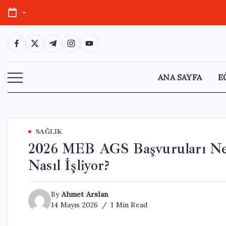
Skip
-
to
content
https://www.facebook.com/
https://twitter.com/
https://t.me/
https://www.instagram.com/
https://youtube.com/
ANA SAYFA
E
SAĞLIK
2026 MEB AGS Başvuruları Ne
Nasıl İşliyor?
By
Ahmet Arslan
14 Mayıs 2026
1 Min Read