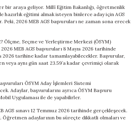
Ne
bir araya geliyor. Millî Eğitim Bakanlığı, öğretmenlik
Zaman
e hazırlık eğitimi almak isteyen binlerce aday için AGS
Bitecek?
yor. Peki, 2026 MEB AGS başvuruları ne zaman sona erecek
Başvuru
Süreci
Nasıl
Ölçme, Seçme ve Yerleştirme Merkezi (ÖSYM)
İşliyor?
, 2026 MEB AGS başvuruları 8 Mayıs 2026 tarihinde
için
s 2026 tarihine kadar tamamlayabilecekler. Başvurular,
 veya aynı gün saat 23.59’a kadar çevrimiçi olarak
vuruları ÖSYM Aday İşlemleri Sistemi
lecek. Adaylar, başvurularını ayrıca ÖSYM Başvuru
obil Uygulaması ile de yapabilirler.
AGS sınavı 12 Temmuz 2026 tarihinde gerçekleşecek.
. Öğretmen adaylarının bu süreçte dikkatli olmaları ve