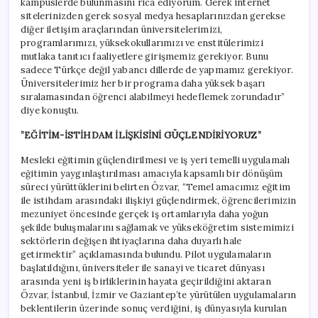
kampüslerde bulunmasını rica ediyorum. Gerek internet
sitelerinizden gerek sosyal medya hesaplarınızdan gerekse
diğer iletişim araçlarından üniversitelerimizi,
programlarımızı, yüksekokullarımızı ve enstitülerimizi
mutlaka tanıtıcı faaliyetlere girişmemiz gerekiyor. Bunu
sadece Türkçe değil yabancı dillerde de yapmamız gerekiyor.
Üniversitelerimiz her bir programa daha yüksek başarı
sıralamasından öğrenci alabilmeyi hedeflemek zorundadır”
diye konuştu.
”EĞİTİM-İSTİHDAM İLİŞKİSİNİ GÜÇLENDİRİYORUZ”
Mesleki eğitimin güçlendirilmesi ve iş yeri temelli uygulamalı
eğitimin yaygınlaştırılması amacıyla kapsamlı bir dönüşüm
süreci yürüttüklerini belirten Özvar, “Temel amacımız eğitim
ile istihdam arasındaki ilişkiyi güçlendirmek, öğrencilerimizin
mezuniyet öncesinde gerçek iş ortamlarıyla daha yoğun
şekilde buluşmalarını sağlamak ve yükseköğretim sistemimizi
sektörlerin değişen ihtiyaçlarına daha duyarlı hale
getirmektir” açıklamasında bulundu. Pilot uygulamaların
başlatıldığını, üniversiteler ile sanayi ve ticaret dünyası
arasında yeni iş birliklerinin hayata geçirildiğini aktaran
Özvar, İstanbul, İzmir ve Gaziantep’te yürütülen uygulamaların
beklentilerin üzerinde sonuç verdiğini, iş dünyasıyla kurulan