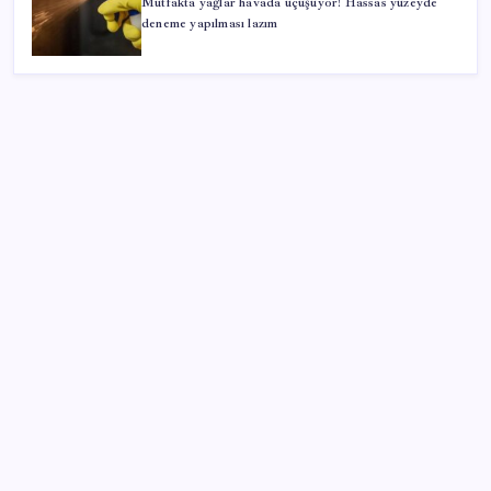
Mutfakta yağlar havada uçuşuyor! Hassas yüzeyde
deneme yapılması lazım
SON YAZILAR
Uluslararası öğrencilere 2 yıl ikamet izni
Türk şirket, Abu Dabi ile Dubai arasındaki seyahat
süresini 30 dakikaya indiriyor
Otomobil satışlarında sert fren
YENİ Parti, Sinop’ta örgütlenme çalışmalarını
başlattı