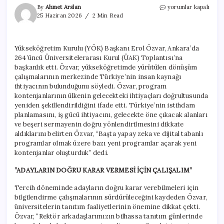
YÖK
By
Ahmet Arslan
yorumlar kapalı
Başkanı
25 Haziran 2026
2 Min Read
Özvar:
Yeni
kontenjanlar
Yükseköğretim Kurulu (YÖK) Başkanı Erol Özvar, Ankara’da
oluşturduk
264’üncü Üniversitelerarası Kurul (ÜAK) Toplantısı’na
için
başkanlık etti. Özvar, yükseköğretimde yürütülen dönüşüm
çalışmalarının merkezinde Türkiye’nin insan kaynağı
ihtiyacının bulunduğunu söyledi. Özvar, program
kontenjanlarının ülkenin gelecekteki ihtiyaçları doğrultusunda
yeniden şekillendirildiğini ifade etti. Türkiye’nin istihdam
planlamasını, iş gücü ihtiyacını, gelecekte öne çıkacak alanları
ve beşeri sermayenin doğru yönlendirilmesini dikkate
aldıklarını belirten Özvar, “Başta yapay zeka ve dijital tabanlı
programlar olmak üzere bazı yeni programlar açarak yeni
kontenjanlar oluşturduk” dedi.
”ADAYLARIN DOĞRU KARAR VERMESİ İÇİN ÇALIŞALIM”
Tercih döneminde adayların doğru karar verebilmeleri için
bilgilendirme çalışmalarının sürdürüleceğini kaydeden Özvar,
üniversitelerin tanıtım faaliyetlerinin önemine dikkat çekti.
Özvar, “Rektör arkadaşlarımızın bilhassa tanıtım günlerinde