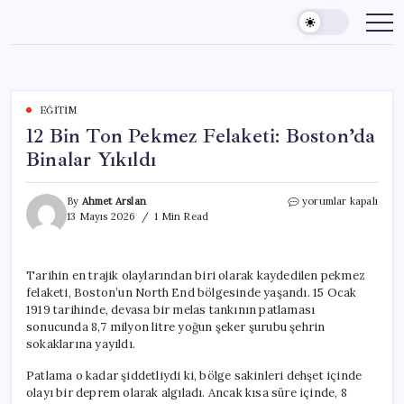
Skip
to
content
EĞITIM
12 Bin Ton Pekmez Felaketi: Boston’da
Binalar Yıkıldı
12
By
Ahmet Arslan
yorumlar kapalı
Bin
13 Mayıs 2026
1 Min Read
Ton
Pekmez
Felaketi:
Tarihin en trajik olaylarından biri olarak kaydedilen pekmez
Boston’da
felaketi, Boston’un North End bölgesinde yaşandı. 15 Ocak
Binalar
Yıkıldı
1919 tarihinde, devasa bir melas tankının patlaması
için
sonucunda 8,7 milyon litre yoğun şeker şurubu şehrin
sokaklarına yayıldı.
Patlama o kadar şiddetliydi ki, bölge sakinleri dehşet içinde
olayı bir deprem olarak algıladı. Ancak kısa süre içinde, 8