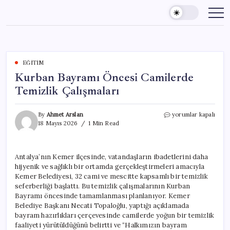
Skip
to
content
EĞITIM
Kurban Bayramı Öncesi Camilerde
Temizlik Çalışmaları
Kurban
By
Ahmet Arslan
yorumlar kapalı
Bayramı
18 Mayıs 2026
1 Min Read
Öncesi
Camilerde
Temizlik
Antalya’nın Kemer ilçesinde, vatandaşların ibadetlerini daha
Çalışmaları
hijyenik ve sağlıklı bir ortamda gerçekleştirmeleri amacıyla
için
Kemer Belediyesi, 32 cami ve mescitte kapsamlı bir temizlik
seferberliği başlattı. Bu temizlik çalışmalarının Kurban
Bayramı öncesinde tamamlanması planlanıyor. Kemer
Belediye Başkanı Necati Topaloğlu, yaptığı açıklamada
bayram hazırlıkları çerçevesinde camilerde yoğun bir temizlik
faaliyeti yürütüldüğünü belirtti ve “Halkımızın bayram