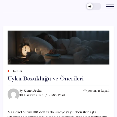
Skip
to
content
HABER
Uyku Bozukluğu ve Önerileri
Uyku
By
Ahmet Arslan
yorumlar kapalı
Bozukluğu
30 Haziran 2026
2 Min Read
ve
Önerileri
için
Maalesef Virüs 100’den fazla ülkeye yayılırken ilk başta