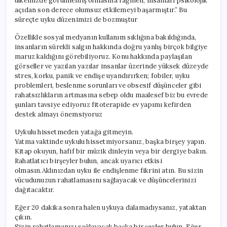
ülkemizde görülmemiş olmasına rağmen, insanları psikolojik
açıdan son derece olumsuz etkilemeyi başarmıştır.” Bu
süreçte uyku düzenimizi de bozmuştur
Özellikle sosyal medyanın kullanım sıklığına bakıldığında,
insanların sürekli salgın hakkında doğru yanlış birçok bilgiye
maruz kaldığını görebiliyoruz. Konu hakkında paylaşılan
görseller ve yazılan yazılar insanlar üzerinde yüksek düzeyde
stres, korku, panik ve endişe uyandırırken; fobiler, uyku
problemleri, beslenme sorunları ve obsesif düşünceler gibi
rahatsızlıkların artmasına sebep oldu maalesef biz bu evrede
şunları tavsiye ediyoruz fitoterapide ev yapımı kefirden
destek almayı önemsiyoruz
Uykulu hissetmeden yatağa gitmeyin.
Yatma vaktinde uykulu hissetmiyorsanız, başka birşey yapın.
Kitap okuyun, hafif bir müzik dinleyin veya bir dergiye bakın.
Rahatlatıcı birşeyler bulun, ancak uyarıcı etkisi
olmasın.Aklınızdan uyku ile endişlenme fikrini atın. Bu sizin
vücudunuzun rahatlamasını sağlayacak ve düşüncelerinizi
dağıtacaktır.
Eğer 20 dakika sonra halen uykuya dalamadıysanız, yataktan
çıkın.
Sizin rahatlamanızı sağlayacak başka bir şeyler bulun. Eğer