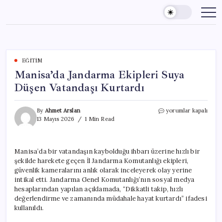
Skip
to
content
EĞITIM
Manisa’da Jandarma Ekipleri Suya
Düşen Vatandaşı Kurtardı
Manisa’da
By
Ahmet Arslan
yorumlar kapalı
Jandarma
13 Mayıs 2026
1 Min Read
Ekipleri
Suya
Düşen
Manisa’da bir vatandaşın kaybolduğu ihbarı üzerine hızlı bir
Vatandaşı
şekilde harekete geçen İl Jandarma Komutanlığı ekipleri,
Kurtardı
için
güvenlik kameralarını anlık olarak inceleyerek olay yerine
intikal etti. Jandarma Genel Komutanlığı’nın sosyal medya
hesaplarından yapılan açıklamada, “Dikkatli takip, hızlı
değerlendirme ve zamanında müdahale hayat kurtardı” ifadesi
kullanıldı.