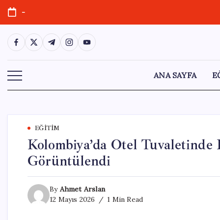
Skip
-
to
content
https://www.facebook.com/
https://twitter.com/
https://t.me/
https://www.instagram.com/
https://youtube.com/
ANA SAYFA
E
EĞITIM
Kolombiya’da Otel Tuvaletinde
Görüntülendi
By
Ahmet Arslan
12 Mayıs 2026
1 Min Read