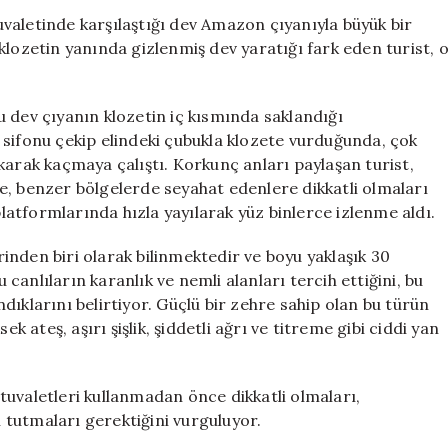
Dev
tuvaletinde karşılaştığı dev Amazon çıyanıyla büyük bir
Amazon
klozetin yanında gizlenmiş dev yaratığı fark eden turist, 
Çıyanı
Görüntülendi
için
 dev çıyanın klozetin iç kısmında saklandığı
 sifonu çekip elindeki çubukla klozete vurduğunda, çok
karak kaçmaya çalıştı. Korkunç anları paylaşan turist,
e, benzer bölgelerde seyahat edenlere dikkatli olmaları
atformlarında hızla yayılarak yüz binlerce izlenme aldı.
nden biri olarak bilinmektedir ve boyu yaklaşık 30
anlıların karanlık ve nemli alanları tercih ettiğini, bu
ıklarını belirtiyor. Güçlü bir zehre sahip olan bu türün
k ateş, aşırı şişlik, şiddetli ağrı ve titreme gibi ciddi yan
n tuvaletleri kullanmadan önce dikkatli olmaları,
ı tutmaları gerektiğini vurguluyor.