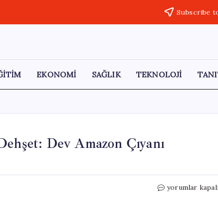
Subscribe t
ĞİTİM
EKONOMİ
SAĞLIK
TEKNOLOJİ
TANI
 Dehşet: Dev Amazon Çıyanı
Kolombiya’da
yorumlar kapal
Otel
Tuvaletinde
Dehşet: