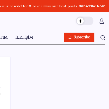
o our newsletter & never miss our best posts.
Subscribe Now!
TIM
İLETİŞİM
Subscribe
SON YAZILAR
ı
İş Bankası’nda üst yönetim değişikliği