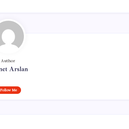
Author
et Arslan
Follow Me