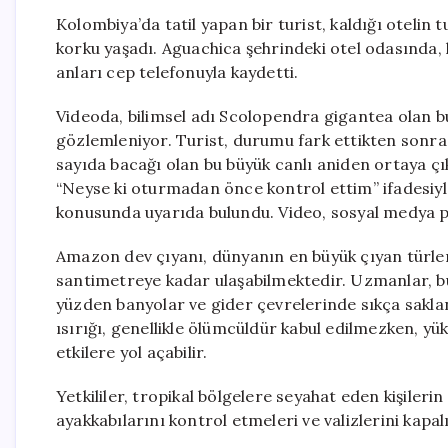
Kolombiya’da tatil yapan bir turist, kaldığı otelin 
korku yaşadı. Aguachica şehrindeki otel odasında, 
anları cep telefonuyla kaydetti.
Videoda, bilimsel adı Scolopendra gigantea olan bu
gözlemleniyor. Turist, durumu fark ettikten sonra
sayıda bacağı olan bu büyük canlı aniden ortaya çı
“Neyse ki oturmadan önce kontrol ettim” ifadesiyl
konusunda uyarıda bulundu. Video, sosyal medya pl
Amazon dev çıyanı, dünyanın en büyük çıyan türleri
santimetreye kadar ulaşabilmektedir. Uzmanlar, bu c
yüzden banyolar ve gider çevrelerinde sıkça sakland
ısırığı, genellikle ölümcüldür kabul edilmezken, yükse
etkilere yol açabilir.
Yetkililer, tropikal bölgelere seyahat eden kişileri
ayakkabılarını kontrol etmeleri ve valizlerini kapal