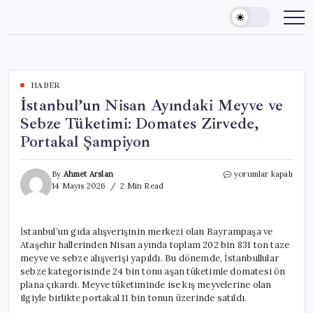
Skip
to
content
HABER
İstanbul’un Nisan Ayındaki Meyve ve
Sebze Tüketimi: Domates Zirvede,
Portakal Şampiyon
İstanbul’un
By
Ahmet Arslan
yorumlar kapalı
Nisan
14 Mayıs 2026
2 Min Read
Ayındaki
Meyve
ve
İstanbul’un gıda alışverişinin merkezi olan Bayrampaşa ve
Sebze
Ataşehir hallerinden Nisan ayında toplam 202 bin 831 ton taze
Tüketimi:
Domates
meyve ve sebze alışverişi yapıldı. Bu dönemde, İstanbullular
Zirvede,
sebze kategorisinde 24 bin tonu aşan tüketimle domatesi ön
Portakal
plana çıkardı. Meyve tüketiminde ise kış meyvelerine olan
Şampiyon
ilgiyle birlikte portakal 11 bin tonun üzerinde satıldı.
için