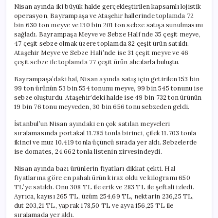
Nisan ayında iki büyük halde gerçekleştirilen kapsamlı lojistik
operasyon, Bayrampaşa ve Ataşehir hallerinde toplamda 72
bin 630 ton meyve ve 130 bin 201 ton sebze satışa sunulmasını
sağladı. Bayrampaşa Meyve ve Sebze Hali’nde 35 çeşit meyve,
47 çeşit sebze olmak üzere toplamda 82 çeşit ürün satıldı.
Ataşehir Meyve ve Sebze Hali’nde ise 31 çeşit meyve ve 46
çeşit sebze ile toplamda 77 çeşit ürün alıcılarla buluştu.
Bayrampaşa’daki hal, Nisan ayında satış için getirilen 153 bin
99 ton ürünün 53 bin 554 tonunu meyve, 99 bin 545 tonunu ise
sebze oluşturdu. Ataşehir’deki halde ise 49 bin 732 ton ürünün
19 bin 76 tonu meyveden, 30 bin 656 tonu sebzeden geldi.
İstanbul’un Nisan ayındaki en çok satılan meyveleri
sıralamasında portakal 11.785 tonla birinci, çilek 11.703 tonla
ikinci ve muz 10.419 tonla üçüncü sırada yer aldı. Sebzelerde
ise domates, 24.662 tonla listenin zirvesindeydi.
Nisan ayında bazı ürünlerin fiyatları dikkat çekti. Hal
fiyatlarına göre en pahalı ürün kiraz oldu ve kilogramı 650
TL’ye satıldı. Onu 308 TL ile erik ve 283 TL ile şeftali izledi.
Ayrıca, kayısı 265 TL, üzüm 254,69 TL, nektarin 236,25 TL,
dut 203,21 TL, yaprak 178,50 TL ve ayva 156,25 TL ile
sıralamada yer aldı.