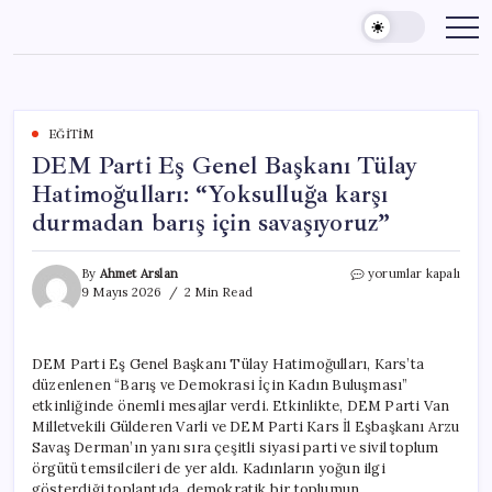
Skip
to
content
EĞITIM
DEM Parti Eş Genel Başkanı Tülay
Hatimoğulları: “Yoksulluğa karşı
durmadan barış için savaşıyoruz”
DEM
By
Ahmet Arslan
yorumlar kapalı
Parti
9 Mayıs 2026
2 Min Read
Eş
Genel
Başkanı
DEM Parti Eş Genel Başkanı Tülay Hatimoğulları, Kars’ta
Tülay
düzenlenen “Barış ve Demokrasi İçin Kadın Buluşması”
Hatimoğulları:
“Yoksulluğa
etkinliğinde önemli mesajlar verdi. Etkinlikte, DEM Parti Van
karşı
Milletvekili Gülderen Varli ve DEM Parti Kars İl Eşbaşkanı Arzu
durmadan
Savaş Derman’ın yanı sıra çeşitli siyasi parti ve sivil toplum
barış
örgütü temsilcileri de yer aldı. Kadınların yoğun ilgi
için
gösterdiği toplantıda, demokratik bir toplumun