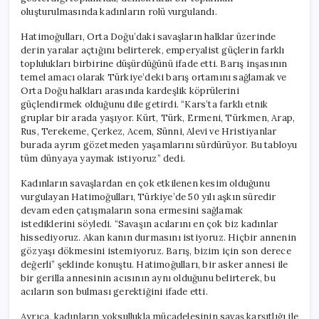
savaşıyoruz”
oluşturulmasında kadınların rolü vurgulandı.
için
Hatimoğulları, Orta Doğu’daki savaşların halklar üzerinde
derin yaralar açtığını belirterek, emperyalist güçlerin farklı
toplulukları birbirine düşürdüğünü ifade etti. Barış inşasının
temel amacı olarak Türkiye’deki barış ortamını sağlamak ve
Orta Doğu halkları arasında kardeşlik köprülerini
güçlendirmek olduğunu dile getirdi. “Kars’ta farklı etnik
gruplar bir arada yaşıyor. Kürt, Türk, Ermeni, Türkmen, Arap,
Rus, Terekeme, Çerkez, Acem, Sünni, Alevi ve Hristiyanlar
burada ayrım gözetmeden yaşamlarını sürdürüyor. Bu tabloyu
tüm dünyaya yaymak istiyoruz” dedi.
Kadınların savaşlardan en çok etkilenen kesim olduğunu
vurgulayan Hatimoğulları, Türkiye’de 50 yılı aşkın süredir
devam eden çatışmaların sona ermesini sağlamak
istediklerini söyledi. “Savaşın acılarını en çok biz kadınlar
hissediyoruz. Akan kanın durmasını istiyoruz. Hiçbir annenin
gözyaşı dökmesini istemiyoruz. Barış, bizim için son derece
değerli” şeklinde konuştu. Hatimoğulları, bir asker annesi ile
bir gerilla annesinin acısının aynı olduğunu belirterek, bu
acıların son bulması gerektiğini ifade etti.
Ayrıca, kadınların yoksullukla mücadelesinin savaş karşıtlığı ile