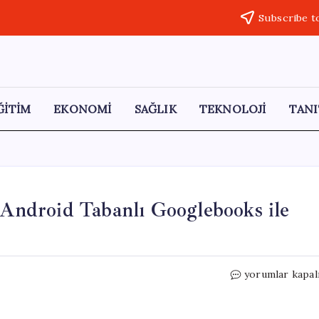
Subscribe t
ĞİTİM
EKONOMİ
SAĞLIK
TEKNOLOJİ
TANI
ndroid Tabanlı Googlebooks ile
ChromeOS
yorumlar kapal
Dönemi
Kapanıyor:
Android