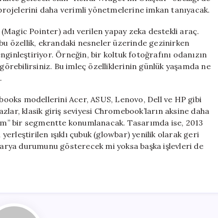
k projelerini daha verimli yönetmelerine imkan tanıyacak.
” (Magic Pointer) adı verilen yapay zeka destekli araç.
 bu özellik, ekrandaki nesneler üzerinde gezinirken
nginleştiriyor. Örneğin, bir koltuk fotoğrafını odanızın
 görebilirsiniz. Bu imleç özelliklerinin günlük yaşamda ne
.
ooks modellerini Acer, ASUS, Lenovo, Dell ve HP gibi
ihazlar, klasik giriş seviyesi Chromebook’ların aksine daha
mium” bir segmentte konumlanacak. Tasarımda ise, 2013
rleştirilen ışıklı çubuk (glowbar) yenilik olarak geri
atarya durumunu gösterecek mi yoksa başka işlevleri de