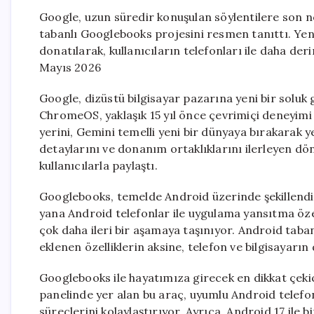
Google, uzun süredir konuşulan söylentilere son 
tabanlı Googlebooks projesini resmen tanıttı. Yeni 
donatılarak, kullanıcıların telefonları ile daha de
Mayıs 2026
Google, dizüstü bilgisayar pazarına yeni bir soluk
ChromeOS, yaklaşık 15 yıl önce çevrimiçi deneyimi 
yerini, Gemini temelli yeni bir dünyaya bırakarak y
detaylarını ve donanım ortaklıklarını ilerleyen dö
kullanıcılarla paylaştı.
Googlebooks, temelde Android üzerinde şekillendi
yana Android telefonlar ile uygulama yansıtma öze
çok daha ileri bir aşamaya taşınıyor. Android taba
eklenen özelliklerin aksine, telefon ve bilgisayarın
Googlebooks ile hayatımıza girecek en dikkat çekici 
panelinde yer alan bu araç, uyumlu Android telef
süreçlerini kolaylaştırıyor. Ayrıca, Android 17 ile b