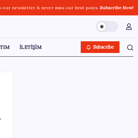
o our newsletter & never miss our best posts.
Subscribe Now!
TIM
İLETİŞİM
Subscribe
SON YAZILAR
ı
Uluslararası öğrencilere 2 yıl ikamet izni