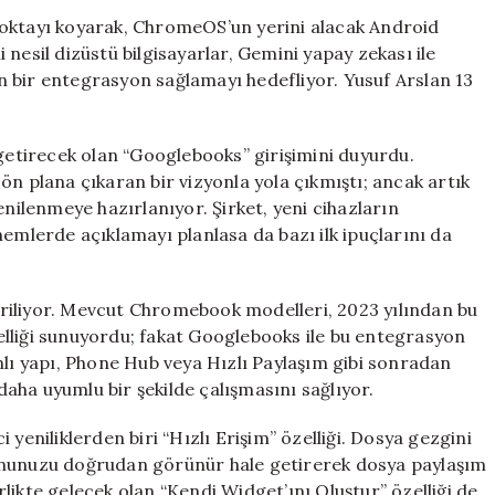
Tabanlı
noktayı koyarak, ChromeOS’un yerini alacak Android
Googlebooks
nesil dizüstü bilgisayarlar, Gemini yapay zekası ile
ile
rin bir entegrasyon sağlamayı hedefliyor. Yusuf Arslan 13
Tanışın
için
 getirecek olan “Googlebooks” girişimini duyurdu.
ön plana çıkaran bir vizyonla yola çıkmıştı; ancak artık
enilenmeye hazırlanıyor. Şirket, yeni cihazların
nemlerde açıklamayı planlasa da bazı ilk ipuçlarını da
riliyor. Mevcut Chromebook modelleri, 2023 yılından bu
lliği sunuyordu; fakat Googlebooks ile bu entegrasyon
nlı yapı, Phone Hub veya Hızlı Paylaşım gibi sonradan
 daha uyumlu bir şekilde çalışmasını sağlıyor.
yeniliklerden biri “Hızlı Erişim” özelliği. Dosya gezgini
onunuzu doğrudan görünür hale getirerek dosya paylaşım
irlikte gelecek olan “Kendi Widget’ını Oluştur” özelliği de