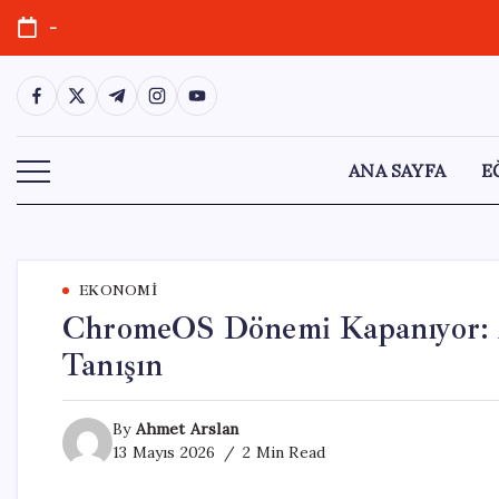
Skip
-
to
content
https://www.facebook.com/
https://twitter.com/
https://t.me/
https://www.instagram.com/
https://youtube.com/
ANA SAYFA
E
EKONOMI
ChromeOS Dönemi Kapanıyor: A
Tanışın
By
Ahmet Arslan
13 Mayıs 2026
2 Min Read