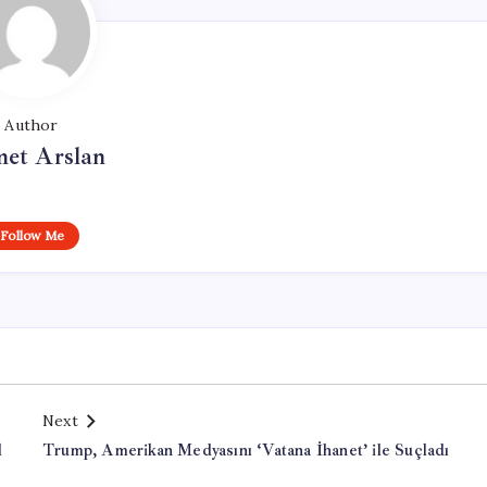
Author
et Arslan
Follow Me
Next
l
Trump, Amerikan Medyasını ‘Vatana İhanet’ ile Suçladı