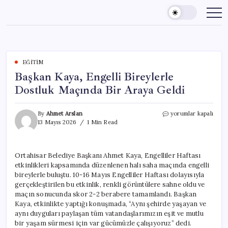
Skip
to
content
EĞITIM
Başkan Kaya, Engelli Bireylerle
Dostluk Maçında Bir Araya Geldi
Başkan
By
Ahmet Arslan
yorumlar kapalı
Kaya,
13 Mayıs 2026
1 Min Read
Engelli
Bireylerle
Dostluk
Ortahisar Belediye Başkanı Ahmet Kaya, Engelliler Haftası
Maçında
etkinlikleri kapsamında düzenlenen halı saha maçında engelli
Bir
Araya
bireylerle buluştu. 10-16 Mayıs Engelliler Haftası dolayısıyla
Geldi
gerçekleştirilen bu etkinlik, renkli görüntülere sahne oldu ve
için
maçın sonucunda skor 2-2 berabere tamamlandı. Başkan
Kaya, etkinlikte yaptığı konuşmada, “Aynı şehirde yaşayan ve
aynı duyguları paylaşan tüm vatandaşlarımızın eşit ve mutlu
bir yaşam sürmesi için var gücümüzle çalışıyoruz” dedi.