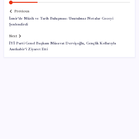
Previous
İzmir’de Müzik ve Tarih Buluşması: Unutulmaz Notalar Geceyi
Şenlendirdi
Next
İYİ Parti Genel Başkanı Müsavat Dervişoğlu, Gençlik Kollarıyla
Anıtkabir’i Ziyaret Etti
SON YAZILAR
Otomobil satışlarında sert fren