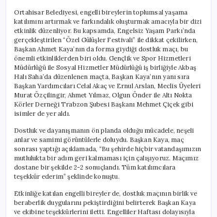
Ortahisar Belediyesi, engelli bireylerin toplumsal yaşama
katılımını artırmak ve farkındalık oluşturmak amacıyla bir dizi
etkinlik düzenliyor. Bu kapsamda, Engelsiz Yaşam Parkı’nda
gerçekleştirilen “Özel Gülüşler Festivali” ile dikkat çekilirken,
Başkan Ahmet Kaya’nın da forma giydiği dostluk maçı, bu
önemli etkinliklerden biri oldu. Gençlik ve Spor Hizmetleri
Müdürlüğü ile Sosyal Hizmetler Müdürlüğü iş birliğiyle Akbaş
Halı Saha’da düzenlenen maçta, Başkan Kaya’nın yanı sıra
Başkan Yardımcıları Celal Akaç ve Ernul Arslan, Meclis Üyeleri
Murat Özçilingir, Ahmet Yılmaz, Olgun Önder ile Altı Nokta
Körler Derneği Trabzon Şubesi Başkanı Mehmet Çiçek gibi
isimler de yer aldı.
Dostluk ve dayanışmanın ön planda olduğu mücadele, neşeli
anlar ve samimi görüntülerle doluydu. Başkan Kaya, maç
sonrası yaptığı açıklamada, “Bu şehirde hiçbir vatandaşımızın
mutlulukta bir adım geri kalmaması için çalışıyoruz. Maçımız
dostane bir şekilde 2-2 sonuçlandı. Tüm katılımcılara
teşekkür ederim” şeklinde konuştu.
Etkinliğe katılan engelli bireyler de, dostluk maçının birlik ve
beraberlik duygularını pekiştirdiğini belirterek Başkan Kaya
ve ekibine teşekkürlerini iletti. Engelliler Haftası dolayısıyla