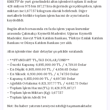
KMKTP’de yurt genelindeki altın işlemleri toplam 11 milyar
428 milyon 975 bin 187,27 lira değerinde gerçekleşirken, işlem
miktarı ise 1,677.57 kilogram olarak belirlendi. Diğer
metallerle birlikte toplam işlem hacmi de aynı tutarda
kaydedildi.
Bugün altın borsasında en fazla işlem yapan kurumlar
arasında Çakmakçı Kıymetli Madenler, Uğuras Kıymetli
Madenler, Kuveyt Türk Katılım Bankası, Türkiye Emlak Katılım
Bankası ve Dünya Katılım Bankası yer aldı.
Altın işlemlerine dair detaylar şu şekilde sıralandı:
– **STANDART TL/KG DOLAR/ONS**
– Önceki Kapanış: 6,895,000.00 TL / 4,719.10 Dolar
– En Düşük: 6,805,000.00 TL / 4,656.65 Dolar
– En Yüksek: 6,930,000.00 TL / 4,747.50 Dolar
– Kapanış: 6,855,000.00 TL / 4,697.80 Dolar
– Ağırlıklı Ortalama: 6,821,337.77 TL / 4,682.73 Dolar
– Toplam İşlem Hacmi (TL): 11,428,975,187.27
– Toplam İşlem Miktarı (Kg): 1,677.57
– Toplam İşlem Adedi: 94
Not: Bu haber yatırım tavsiyesi niteliği taşımamaktadır.