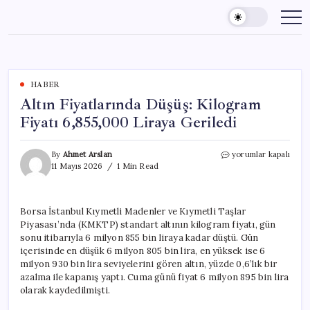
Skip
to
content
HABER
Altın Fiyatlarında Düşüş: Kilogram
Fiyatı 6,855,000 Liraya Geriledi
Altın
By
Ahmet Arslan
yorumlar kapalı
Fiyatlarında
11 Mayıs 2026
1 Min Read
Düşüş:
Kilogram
Fiyatı
Borsa İstanbul Kıymetli Madenler ve Kıymetli Taşlar
6,855,000
Piyasası’nda (KMKTP) standart altının kilogram fiyatı, gün
Liraya
Geriledi
sonu itibarıyla 6 milyon 855 bin liraya kadar düştü. Gün
için
içerisinde en düşük 6 milyon 805 bin lira, en yüksek ise 6
milyon 930 bin lira seviyelerini gören altın, yüzde 0,6’lık bir
azalma ile kapanış yaptı. Cuma günü fiyat 6 milyon 895 bin lira
olarak kaydedilmişti.