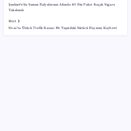
Şanlıurfa’da Saman Balyalarının Altında 40 Bin Paket Kaçak Sigara
Yakalandı
Next
Sivas’ta Üzücü Trafik Kazası: 86 Yaşındaki Sürücü Hayatını Kaybetti
SON YAZILAR
Uluslararası öğrencilere 2 yıl ikamet izni
Türk şirket, Abu Dabi ile Dubai arasındaki seyahat
süresini 30 dakikaya indiriyor
Otomobil satışlarında sert fren