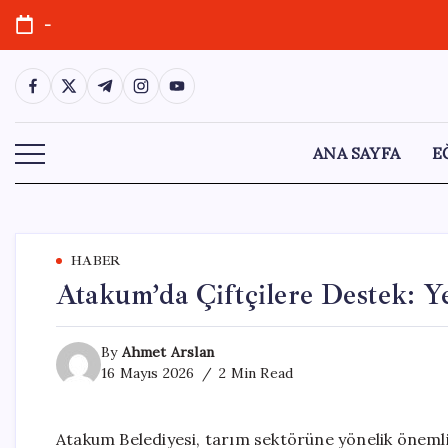
Skip
-
to
content
https://www.facebook.com/
https://twitter.com/
https://t.me/
https://www.instagram.com/
https://youtube.com/
ANA SAYFA
E
HABER
Atakum’da Çiftçilere Destek: Ye
By
Ahmet Arslan
16 Mayıs 2026
2 Min Read
Atakum Belediyesi, tarım sektörüne yönelik önemli