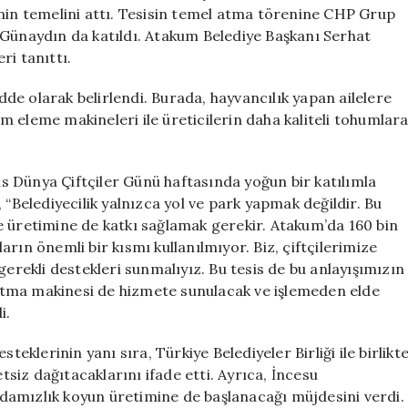
Tesisinin
inin temelini attı. Tesisin temel atma törenine CHP Grup
Temeli
 Günaydın da katıldı. Atakum Belediye Başkanı Serhat
Atıldı
ri tanıttı.
için
adde olarak belirlendi. Burada, hayvancılık yapan ailelere
 eleme makineleri ile üreticilerin daha kaliteli tohumlar
 Dünya Çiftçiler Günü haftasında yoğun bir katılımla
 “Belediyecilik yalnızca yol ve park yapmak değildir. Bu
e üretimine de katkı sağlamak gerekir. Atakum’da 160 bin
rın önemli bir kısmı kullanılmıyor. Biz, çiftçilerimize
gerekli destekleri sunmalıyız. Bu tesis de bu anlayışımızın
urutma makinesi de hizmete sunulacak ve işlemeden elde
i.
teklerinin yanı sıra, Türkiye Belediyeler Birliği ile birlikt
etsiz dağıtacaklarını ifade etti. Ayrıca, İncesu
ı damızlık koyun üretimine de başlanacağı müjdesini verdi.