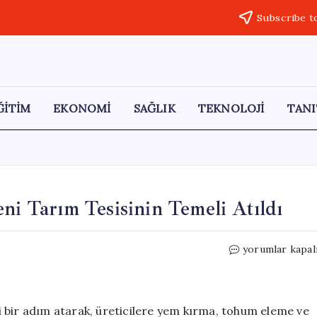
Subscribe t
ĞİTİM
EKONOMİ
SAĞLIK
TEKNOLOJİ
TANI
ni Tarım Tesisinin Temeli Atıldı
Atakum’da
yorumlar kapal
Çiftçilere
Destek:
Yeni
Tarım
 bir adım atarak, üreticilere yem kırma, tohum eleme ve