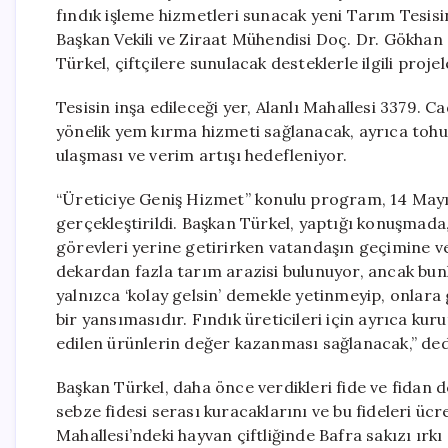
fındık işleme hizmetleri sunacak yeni Tarım Tesis
Başkan Vekili ve Ziraat Mühendisi Doç. Dr. Gökhan
Türkel, çiftçilere sunulacak desteklerle ilgili projele
Tesisin inşa edileceği yer, Alanlı Mahallesi 3379. C
yönelik yem kırma hizmeti sağlanacak, ayrıca tohum
ulaşması ve verim artışı hedefleniyor.
“Üreticiye Geniş Hizmet” konulu program, 14 Mayıs
gerçekleştirildi. Başkan Türkel, yaptığı konuşmada,
görevleri yerine getirirken vatandaşın geçimine v
dekardan fazla tarım arazisi bulunuyor, ancak bunla
yalnızca ‘kolay gelsin’ demekle yetinmeyip, onlara 
bir yansımasıdır. Fındık üreticileri için ayrıca k
edilen ürünlerin değer kazanması sağlanacak,” ded
Başkan Türkel, daha önce verdikleri fide ve fidan des
sebze fidesi serası kuracaklarını ve bu fideleri ücr
Mahallesi’ndeki hayvan çiftliğinde Bafra sakızı ırk