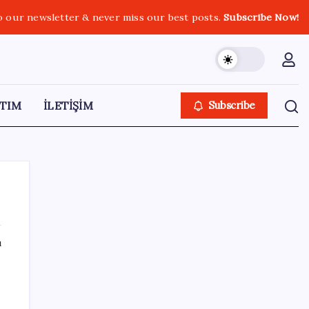
o our newsletter & never miss our best posts.
Subscribe Now!
TIM
İLETİŞİM
Subscribe
ı
SON YAZILAR
Uluslararası öğrencilere 2 yıl ikamet izni